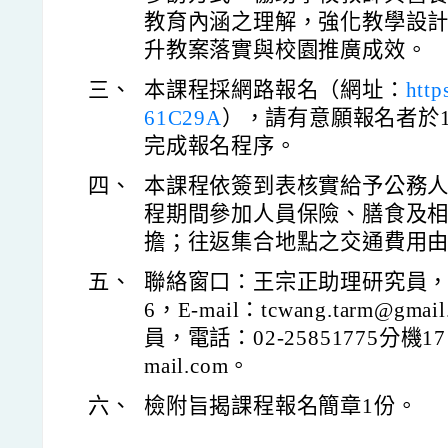
教育內涵之理解，強化教學設
升教案落實與校園推廣成效。
三、
本課程採網路報名（網址：
http
61C29A
），請有意願報名者於1
完成報名程序。
四、
本課程依簽到表核實給予公務
程期間參加人員保險、膳食及
擔；往返集合地點之交通費用
五、
聯絡窗口：王宗正助理研究員，電話：
6，E-mail：tcwang.tarm@g
員，電話：02-25851775分機17，E
mail.com。
六、
檢附旨揭課程報名簡章1份。