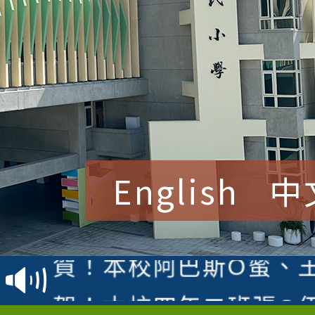
English
中
賀！本校參加桃園市中
賽 洪綺君教師榮獲社會
賀！本校阿巴斯O蜜、
名
倩參加桃園市科展 國小
賀！本校四年二班張O