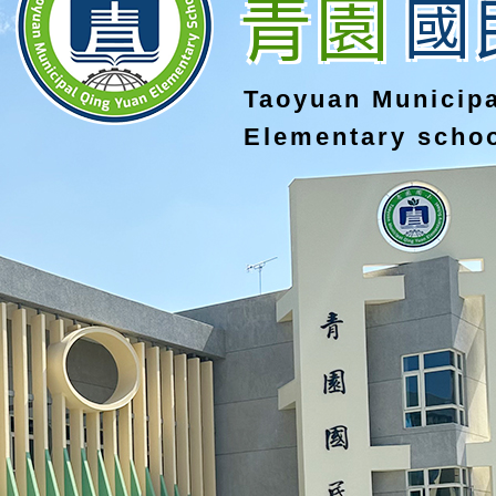
青園
國
Taoyuan Municip
Elementary scho