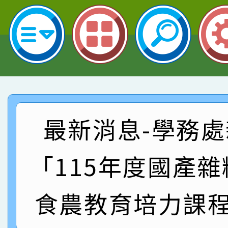
名 指導老師王老師、陳
園市英語競賽國小朗讀
賀！本校參加桃園市中
指導老師林老師
賽 劉文瑛教師榮獲教
賀！本校參與2026世
臺灣台語-第二名
市賽榮獲科學小創客佳
賀！本校參加桃園市中
創客第三名。
賽 洪綺君教師榮獲社會
賀！本校阿巴斯O蜜、
最新消息-學務處
名
倩參加桃園市科展 國小
賀！本校四年二班張O
「115年度國產
名 指導老師王老師、陳
園市英語競賽國小朗讀
賀！本校參加桃園市中
指導老師林老師
賽 劉文瑛教師榮獲教
賀！本校參與2026世
食農教育培力課程
臺灣台語-第二名
市賽榮獲科學小創客佳