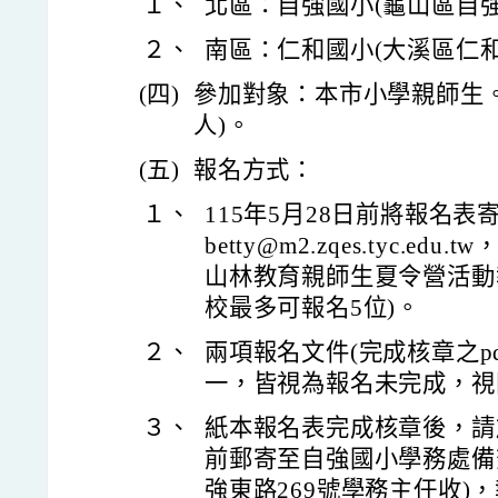
１、
北區：自強國小(龜山區自強
２、
南區：仁和國小(大溪區仁和
(四)
參加對象：本市小學親師生。
人)。
(五)
報名方式：
１、
115年5月28日前將報名
betty@m2.zqes.tyc.e
山林教育親師生夏令營活動
校最多可報名5位)。
２、
兩項報名文件(完成核章之pd
一，皆視為報名未完成，視
３、
紙本報名表完成核章後，請於1
前郵寄至自強國小學務處備查
強東路269號學務主任收)