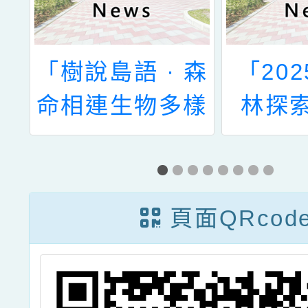
說島語 · 森
「2025惠蓀森
連生物多樣
林探索營」及
護影像展」
「2025新化森
林探索營」
頁面QRcod