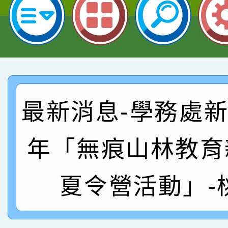
指導老師林老師
賽 劉文瑛教師榮獲教
賀！本校參與2026世
臺灣台語-第二名
市賽榮獲科學小創客佳
賀！本校參加桃園市中
創客第三名。
賽 洪綺君教師榮獲社會
賀！本校阿巴斯O蜜、
最新消息-學務處新聞
名
倩參加桃園市科展 國小
賀！本校四年二班張O
名 指導老師王老師、陳
園市英語競賽國小朗讀
賀！本校參加桃園市中
年「無痕山林教育
指導老師林老師
賽 劉文瑛教師榮獲教
賀！本校參與2026世
夏令營活動」-
臺灣台語-第二名
市賽榮獲科學小創客佳
創客第三名。