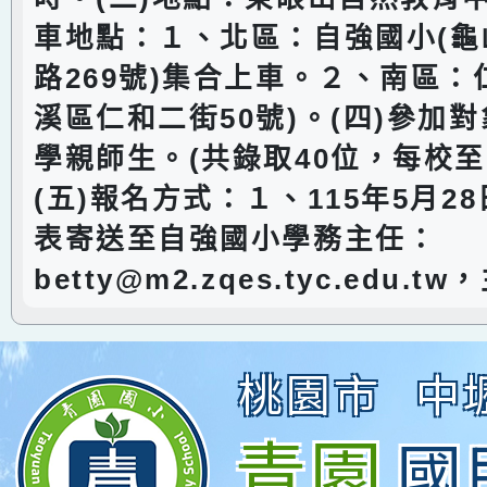
車地點：１、北區：自強國小(龜
路269號)集合上車。２、南區：
溪區仁和二街50號)。(四)參加
學親師生。(共錄取40位，每校至
(五)報名方式：１、115年5月2
表寄送至自強國小學務主任：
betty@m2.zqes.tyc.edu.
桃園市
中
青園
國