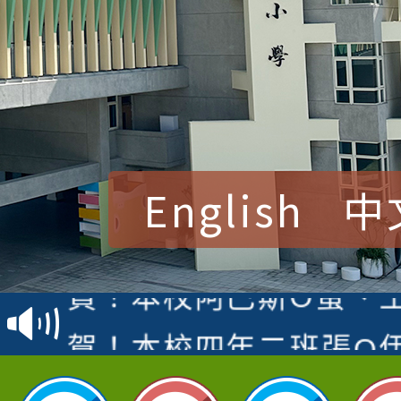
English
中
賀！本校參加桃園市中
賽 洪綺君教師榮獲社會
賀！本校阿巴斯O蜜、
名
倩參加桃園市科展 國小
賀！本校四年二班張O
名 指導老師王老師、陳
園市英語競賽國小朗讀
賀！本校參加桃園市中