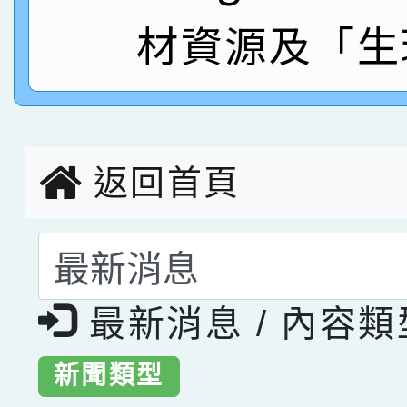
材資源及「生
指導老師林老師
賽 劉文瑛教師榮獲教
賀！本校參與2026世
臺灣台語-第二名
市賽榮獲科學小創客佳
創客第三名。
返回首頁
選擇後頁面內容會更
最新消息 / 內容
新聞類型