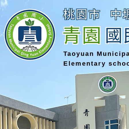
桃園市
中
青園
國
Taoyuan Municip
Elementary scho