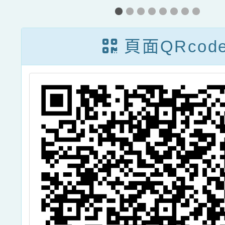
「動物調查研習
場-
班2.0」
《酬神
頁面QRcod