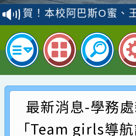
賽 洪綺君教師榮獲社會
賀！本校阿巴斯O蜜、
名
倩參加桃園市科展 國小
賀！本校四年二班張O
名 指導老師王老師、陳
園市英語競賽國小朗讀
賀！本校參加桃園市中
指導老師林老師
賽 劉文瑛教師榮獲教
賀！本校參與2026世
臺灣台語-第二名
市賽榮獲科學小創客佳
賀！本校參加桃園市中
創客第三名。
賽 洪綺君教師榮獲社會
賀！本校阿巴斯O蜜、
最新消息-學務處
名
倩參加桃園市科展 國小
賀！本校四年二班張O
「Team girls
名 指導老師王老師、陳
園市英語競賽國小朗讀
賀！本校參加桃園市中