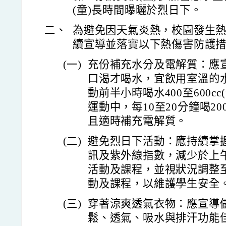
(童)長時間曝曬於烈日下。
二、
為避免因天氣炎熱，校園發生熱
續宣導並落實以下熱傷害防護
(一)
充份補充水分及電解質：應
口渴才喝水，宜飲用室溫的
動前半小時喝水400至600c
運動中，每10至20分鐘喝20
且適時補充電解質。
(二)
避免烈日下活動：應持續掌
訊及紫外線指數，減少於上午
活動及課程，並視狀況調整
動及課程，以維護學生安全
(三)
穿著涼爽透氣衣物：應宣導
鬆、透氣、吸水與排汗功能