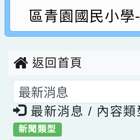
區青園國民小學
指導老師林老師
賽 劉文瑛教師榮獲教
賀！本校參與2026世
臺灣台語-第二名
市賽榮獲科學小創客佳
創客第三名。
返回首頁
選擇後頁面內容會更
最新消息 / 內容
新聞類型