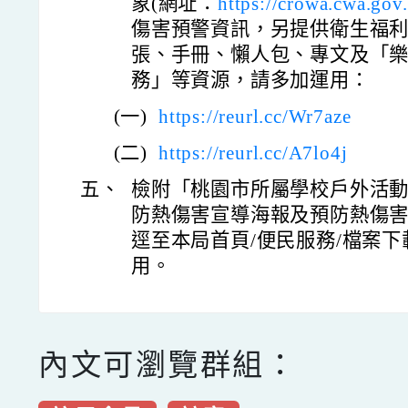
象(網址：
https://crowa.cwa.gov
傷害預警資訊，另提供衛生福
張、手冊、懶人包、專文及「樂
務」等資源，請多加運用：
(一)
https://reurl.cc/Wr7aze
(二)
https://reurl.cc/A7lo4j
五、
檢附「桃園市所屬學校戶外活
防熱傷害宣導海報及預防熱傷害
逕至本局首頁/便民服務/檔案下
用。
內文可瀏覽群組：