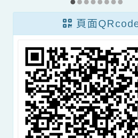
劇
節」
頁面QRcod