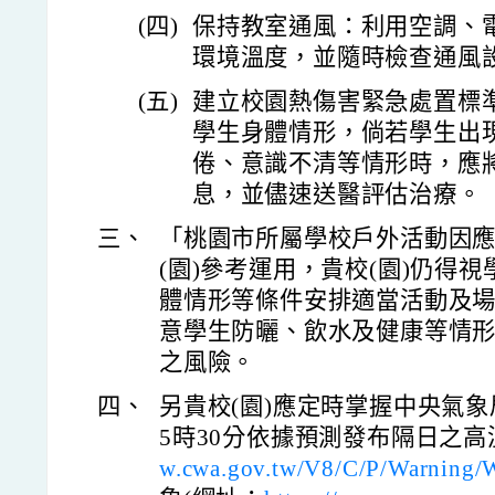
(四)
保持教室通風：利用空調、
環境溫度，並隨時檢查通風
(五)
建立校園熱傷害緊急處置標
學生身體情形，倘若學生出
倦、意識不清等情形時，應
息，並儘速送醫評估治療。
三、
「桃園市所屬學校戶外活動因
(園)參考運用，貴校(園)仍得視
體情形等條件安排適當活動及場
意學生防曬、飲水及健康等情
之風險。
四、
另貴校(園)應定時掌握中央氣象
5時30分依據預測發布隔日之
w.cwa.gov.tw/V8/C/P/Warning/