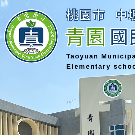
桃園市
中
青園
國
Taoyuan Municip
Elementary scho