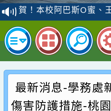
賽 洪綺君教師榮獲社會
賀！本校阿巴斯O蜜、
名
倩參加桃園市科展 國小
賀！本校四年二班張O
名 指導老師王老師、陳
園市英語競賽國小朗讀
賀！本校參加桃園市中
指導老師林老師
賽 劉文瑛教師榮獲教
賀！本校參與2026世
臺灣台語-第二名
市賽榮獲科學小創客佳
賀！本校參加桃園市中
創客第三名。
賽 洪綺君教師榮獲社會
賀！本校阿巴斯O蜜、
最新消息-學務處
名
倩參加桃園市科展 國小
賀！本校四年二班張O
傷害防護措施-桃
名 指導老師王老師、陳
園市英語競賽國小朗讀
賀！本校參加桃園市中