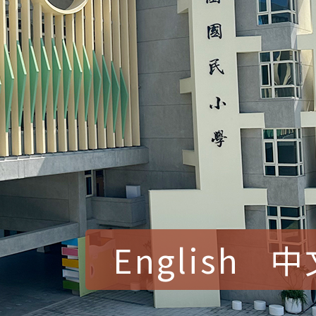
賀！本校參加桃園市中
賽 洪綺君教師榮獲社會
賀！本校阿巴斯O蜜、
English
中
名
倩參加桃園市科展 國小
賀！本校四年二班張O
名 指導老師王老師、陳
園市英語競賽國小朗讀
賀！本校參加桃園市中