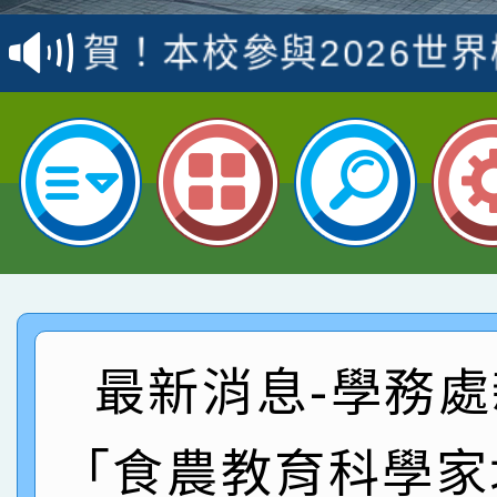
指導老師林老師
賽 劉文瑛教師榮獲教
賀！本校參與2026世
臺灣台語-第二名
市賽榮獲科學小創客佳
賀！本校參加桃園市中
創客第三名。
賽 洪綺君教師榮獲社會
賀！本校阿巴斯O蜜、
名
倩參加桃園市科展 國小
賀！本校四年二班張O
名 指導老師王老師、陳
園市英語競賽國小朗讀
賀！本校參加桃園市中
指導老師林老師
賽 劉文瑛教師榮獲教
賀！本校參與2026世
最新消息-學務處
臺灣台語-第二名
市賽榮獲科學小創客佳
「食農教育科學家
創客第三名。