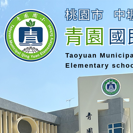
桃園市
中
青園
國
Taoyuan Municip
Elementary scho