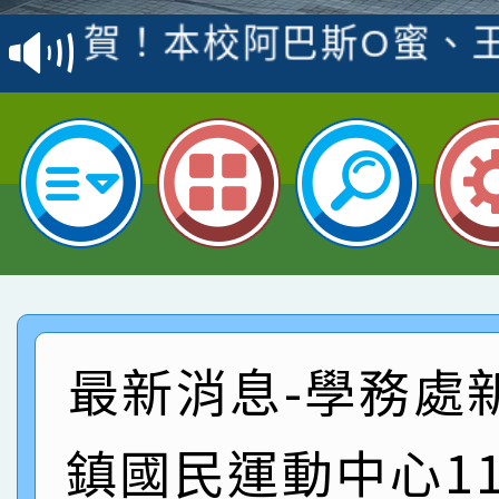
賽 洪綺君教師榮獲社會
賀！本校阿巴斯O蜜、
名
倩參加桃園市科展 國小
賀！本校四年二班張O
名 指導老師王老師、陳
園市英語競賽國小朗讀
賀！本校參加桃園市中
指導老師林老師
賽 劉文瑛教師榮獲教
賀！本校參與2026世
臺灣台語-第二名
市賽榮獲科學小創客佳
賀！本校參加桃園市中
創客第三名。
賽 洪綺君教師榮獲社會
賀！本校阿巴斯O蜜、
最新消息-學務處
名
倩參加桃園市科展 國小
賀！本校四年二班張O
鎮國民運動中心1
名 指導老師王老師、陳
園市英語競賽國小朗讀
賀！本校參加桃園市中