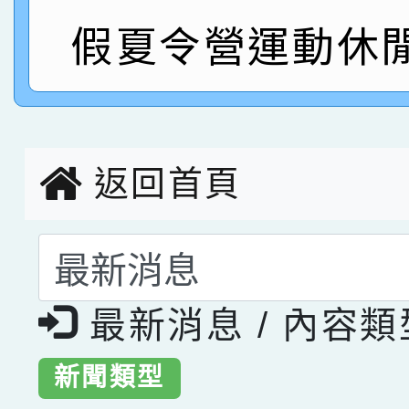
指導老師林老師
假夏令營運動休
賽 劉文瑛教師榮獲教
賀！本校參與2026世
臺灣台語-第二名
市賽榮獲科學小創客佳
創客第三名。
返回首頁
選擇後頁面內容會更
最新消息 / 內容
新聞類型