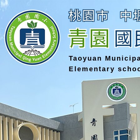
桃園市
中
青園
國
Taoyuan Municip
Elementary scho