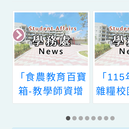
堂
「食農教育百寶
「11
自
箱-教學師資增
雜糧校
展
能工作坊」
育培