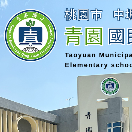
桃園市
中
青園
國
Taoyuan Municip
Elementary scho