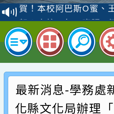
賽 洪綺君教師榮獲社會
賀！本校阿巴斯O蜜、
名
倩參加桃園市科展 國小
賀！本校四年二班張O
名 指導老師王老師、陳
園市英語競賽國小朗讀
賀！本校參加桃園市中
指導老師林老師
賽 劉文瑛教師榮獲教
賀！本校參與2026世
臺灣台語-第二名
市賽榮獲科學小創客佳
賀！本校參加桃園市中
創客第三名。
賽 洪綺君教師榮獲社會
賀！本校阿巴斯O蜜、
最新消息-學務處
名
倩參加桃園市科展 國小
賀！本校四年二班張O
化縣文化局辦理「
名 指導老師王老師、陳
園市英語競賽國小朗讀
賀！本校參加桃園市中