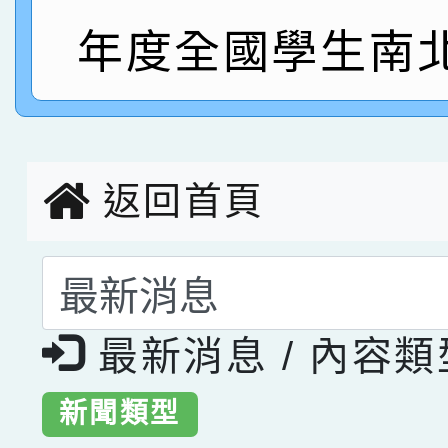
指導老師林老師
賽 劉文瑛教師榮獲教
賀！本校參與2026世
年度全國學生南
臺灣台語-第二名
市賽榮獲科學小創客佳
創客第三名。
返回首頁
選擇後頁面內容會更
最新消息 / 內容
新聞類型