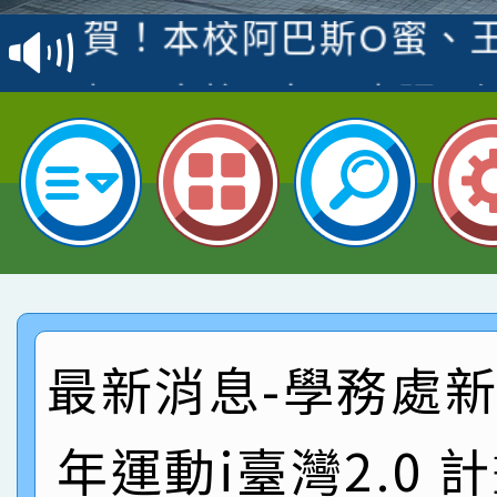
賽 洪綺君教師榮獲社會
賀！本校阿巴斯O蜜、
名
倩參加桃園市科展 國小
賀！本校四年二班張O
名 指導老師王老師、陳
園市英語競賽國小朗讀
賀！本校參加桃園市中
指導老師林老師
賽 劉文瑛教師榮獲教
賀！本校參與2026世
臺灣台語-第二名
市賽榮獲科學小創客佳
賀！本校參加桃園市中
創客第三名。
賽 洪綺君教師榮獲社會
賀！本校阿巴斯O蜜、
最新消息-學務處新聞
名
倩參加桃園市科展 國小
賀！本校四年二班張O
年運動i臺灣2.0 
名 指導老師王老師、陳
園市英語競賽國小朗讀
賀！本校參加桃園市中