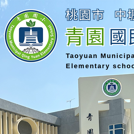
桃園市
中
青園
國
Taoyuan Municip
Elementary scho