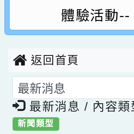
指導老師林老師
賽 劉文瑛教師榮獲教
賀！本校參與2026世
體驗活動--
臺灣台語-第二名
市賽榮獲科學小創客佳
創客第三名。
返回首頁
選擇後頁面內容會更
最新消息 / 內容
新聞類型