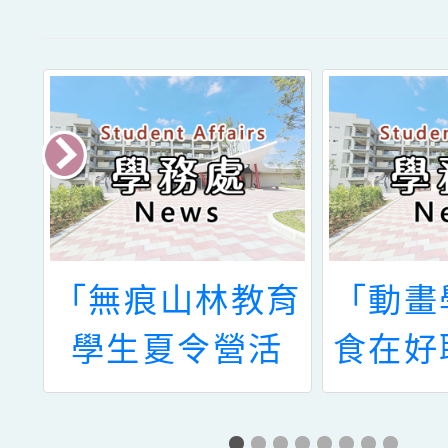
車
「無痕山林教育
「動畫
」
學生夏令營活
食在好
動」
小中
（防癌