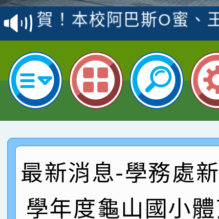
賽 洪綺君教師榮獲社會
賀！本校阿巴斯O蜜、
名
倩參加桃園市科展 國小
賀！本校四年二班張O
名 指導老師王老師、陳
園市英語競賽國小朗讀
賀！本校參加桃園市中
指導老師林老師
賽 劉文瑛教師榮獲教
賀！本校參與2026世
臺灣台語-第二名
市賽榮獲科學小創客佳
賀！本校參加桃園市中
創客第三名。
賽 洪綺君教師榮獲社會
賀！本校阿巴斯O蜜、
最新消息-學務處新聞
名
倩參加桃園市科展 國小
賀！本校四年二班張O
學年度龜山國小體
名 指導老師王老師、陳
園市英語競賽國小朗讀
賀！本校參加桃園市中