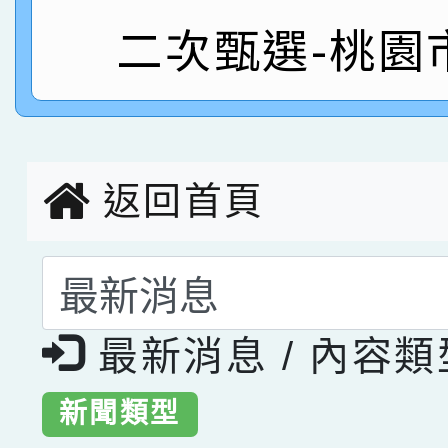
二次甄選-桃園
指導老師林老師
賽 劉文瑛教師榮獲教
賀！本校參與2026世
臺灣台語-第二名
市賽榮獲科學小創客佳
創客第三名。
返回首頁
選擇後頁面內容會更
最新消息 / 內容
新聞類型