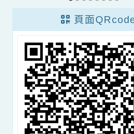
育推
頁面QRcod