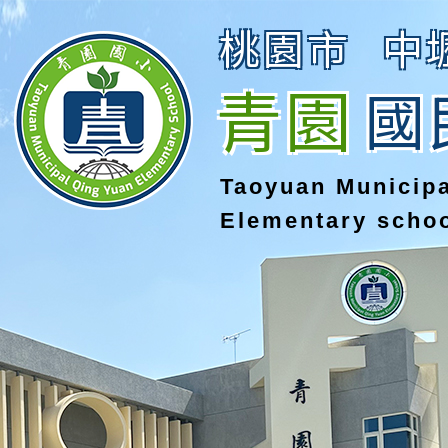
桃園市
中
青園
國
Taoyuan Municip
Elementary scho