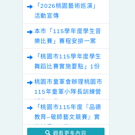
象棋文化藝術研
亞洲/世界青少年空手
習活動」
道錦標賽代表隊選手
桃園市115學年度學生音
選拔賽
樂比賽及師生本土語及新
住民語歌謠比賽實施要點
「2026桃園藝術巡演」
各1份
活動宣傳
本市「115學年度學生音
樂比賽」賽程安排一案
「桃園市115學年度學生
舞蹈比賽實施要點」1份
桃園市童軍會辦理桃園市
115年童軍小隊長訓練營