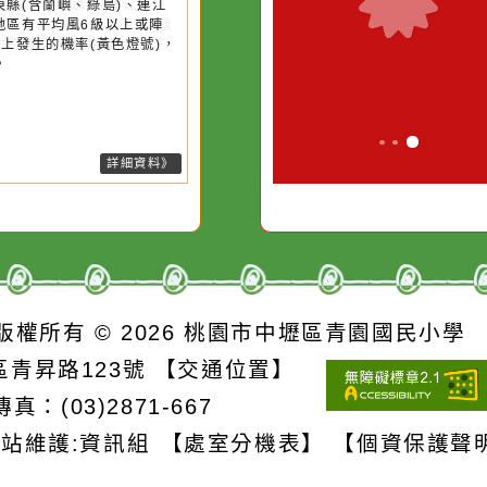
強風
滴污
在實現理想的路途中，
生活是一面鏡
污水
必須排除一切干擾，特
它笑，它就對
26-08-07, 10:27│中央氣象署
風外圍環流影響，7日上午至8日
的存
別是要看清那些美麗的
對它哭，它也
上基隆市、臺北市、新北市、桃
誘惑。
市、新竹市、新竹縣、南投縣、
雄市、屏東縣、宜蘭縣、花蓮
、臺東縣(含蘭嶼、綠島)、連江
局部地區有平均風6級以上或陣
8級以上發生的機率(黃色燈號)，
注意。
詳細資料》