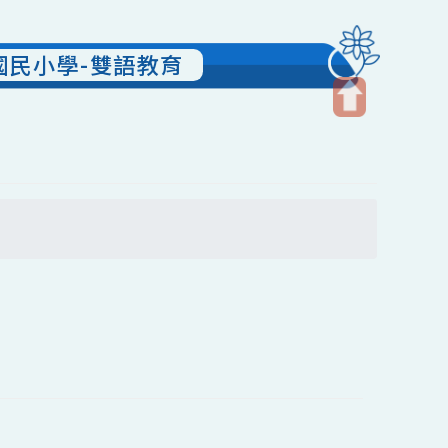
青園國民小學-雙語教育
開
啟
上
方
搜尋
區
塊