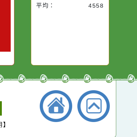
昨天：
1954
子。你對
本週：
14967
你笑；你
對你哭。
本月：
16824
總計：
264313
平均：
4558