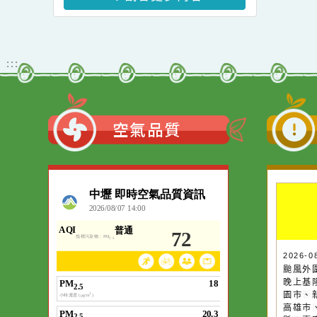
活動一案
「桃園市115年度『品德
教育–敬師藝文競賽』實
施計畫」1份
觀看更多內容
:::
空氣品質
作者：網路小語