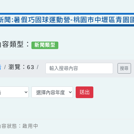
處新聞:暑假巧固球運動營-桃園市中壢區
/ 內容類型：
新聞類型
公告
瀏覽：63
送出
3 / 內容狀態：啟用中