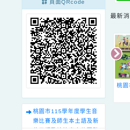
頁面QRcode
最
民國象棋文化協
第35屆全國啟仲盃空
理「2025年冬季
手道錦標賽暨2026年