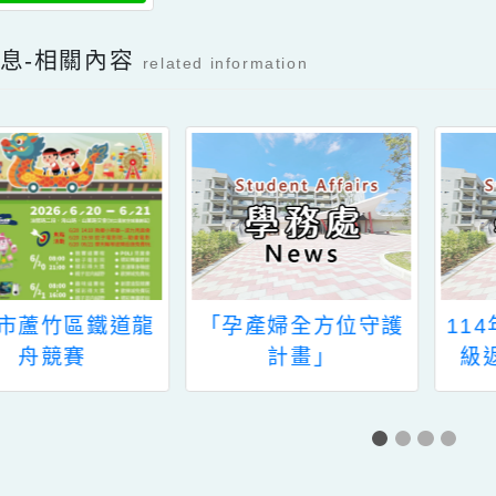
國民中學暑假巧固球
運動營活動簡章
檔案下載
新消息-相關內容
related information
桃園市蘆竹區鐵道龍
「孕產婦全方位守護
舟競賽
計畫」