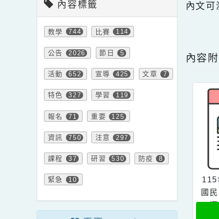
內容標籤
內文
點擊
教學
比賽
744
114
公告
節日
2026
5
內
活動
宣導
文章
652
425
7
特色
學習
327
119
報名
重要
71
125
資訊
注意
750
297
課程
研習
防疫
37
530
8
緊急
10