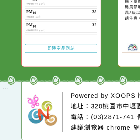
一杯清水因滴入一
水而變污濁，一杯
20
颱
卻不會因一滴清水
晚
在而變清澈。
園
高
縣
縣
風
請
即時空品測站