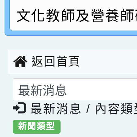
指導老師林老師
賽 劉文瑛教師榮獲教
賀！本校參與2026世
文化教師及營養師
臺灣台語-第二名
市賽榮獲科學小創客佳
創客第三名。
返回首頁
選擇後頁面內容會更
最新消息 / 內容
新聞類型