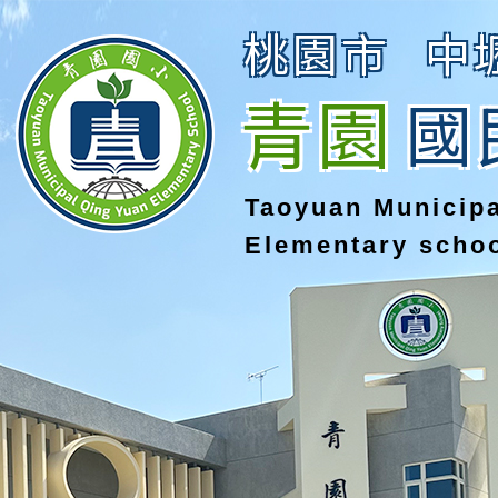
桃園市
中
青園
國
Taoyuan Municip
Elementary scho