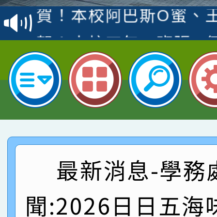
賽 洪綺君教師榮獲社會
賀！本校阿巴斯O蜜、
名
倩參加桃園市科展 國小
賀！本校四年二班張O
名 指導老師王老師、陳
園市英語競賽國小朗讀
賀！本校參加桃園市中
指導老師林老師
賽 劉文瑛教師榮獲教
賀！本校參與2026世
臺灣台語-第二名
市賽榮獲科學小創客佳
賀！本校參加桃園市中
創客第三名。
賽 洪綺君教師榮獲社會
賀！本校阿巴斯O蜜、
最新消息-學務
名
倩參加桃園市科展 國小
賀！本校四年二班張O
聞:2026日日五海
名 指導老師王老師、陳
園市英語競賽國小朗讀
賀！本校參加桃園市中