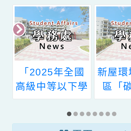
度
「2025年全國
新屋環
域
高級中等以下學
區「
校顧牙四格漫畫
館」環
對
比賽」
程簡