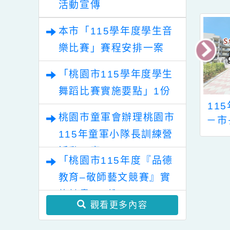
樂比賽及師生本土語及新
住民語歌謠比賽實施要點
最
「2026桃園藝術巡演」
各1份
活動宣傳
本市「115學年度學生音
樂比賽」賽程安排一案
「桃園市115學年度學生
舞蹈比賽實施要點」1份
5年自由盃國小組
115年桃園市運動會
『
桃園市童軍會辦理桃園市
體桌球錦標賽
－市長盃地面高爾夫
藥
115年童軍小隊長訓練營
球錦標賽
活動一案
「桃園市115年度『品德