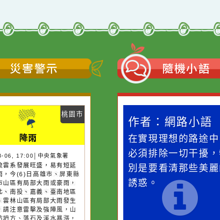
←
前往上一頁
災害警示
隨機
桃園市
作者：網路小語
作者：網路
降雨
滴污
在實現理想的路途中，
生活是一面鏡