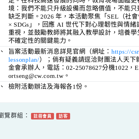
雖能極大化加速學習，但教育的「方向
定。在科技高速發展的同時，教育現場
境：我們不能只升級設備而忽略價值，
缺乏判斷。2026 年，本活動聚焦「SE
× SDGs」，回應 AI 世代下對心理韌
重視，並鼓勵教師將其融入教學設計，
不確定性的關鍵能力。
三、
旨案活動最新消息詳見官網（網址：
http
lessonplan/
）；倘有疑義請逕洽財團法人
金會承辦人，電話：02-25078627分機1022
ortseng@cw.com.tw。
四、
檢附活動辦法及海報各1份。
可瀏覽群組：