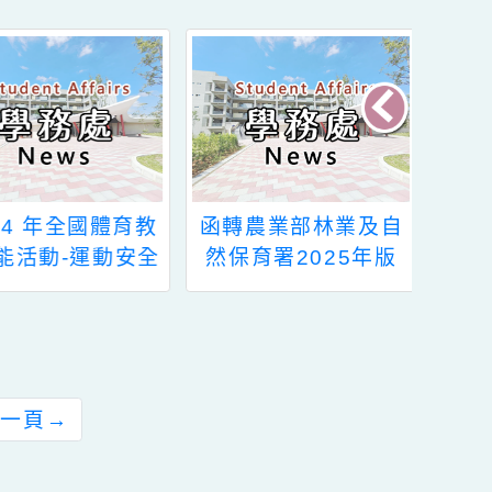
函轉農業部林業及自
115年桃園市運動會
然保育署2025年版
－市長盃太極拳錦標
「山林製造」商品型
賽暨全民運動會太極
錄電子檔一案供
拳代表隊選拔賽