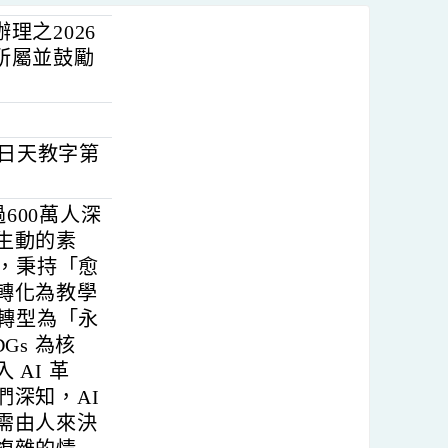
誌辦理之2026
轉知所屬並鼓勵
5月28日天教字第
動超過600萬人深
現場最生動的素
教案」，秉持「愈
土連結轉化為教學
年正式轉型為「永
SDGs 為核
邁入 AI 革
，我們深知，AI