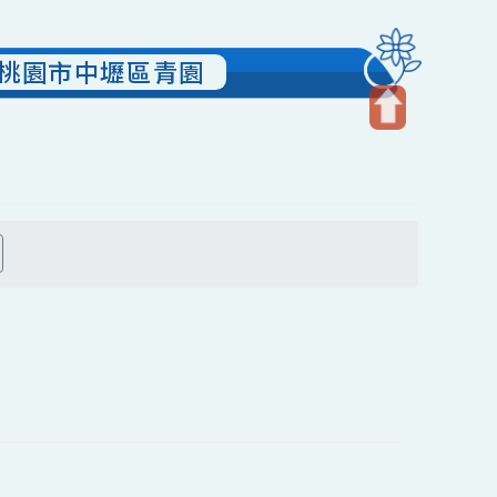
活動-桃園市中壢區青園
開
啟
上
方
搜尋
區
塊