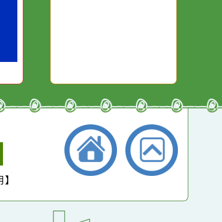
本週：
13974
你笑；你
對你哭。
本月：
15831
總計：
263320
平均：
4540
小學