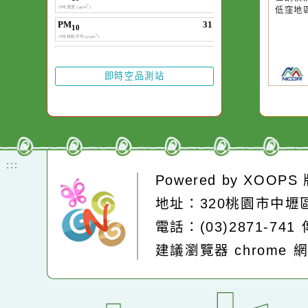
水而變污濁，一杯
20
午
卻不會因一滴清水
時
在而變清澈。
及
苗
及
的
區
低
即時空品測站
:::
Powered by
XOOP