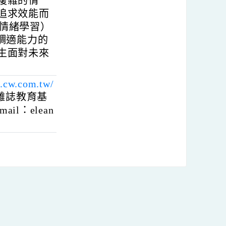
」終究需由人來決
面臨更複雜的情
不能只追求效能而
L（社會情緒學習）
性與情緒調適能力的
培養學生面對未來
s://csr.cw.com.tw/
天下雜誌教育基
，Email：elean