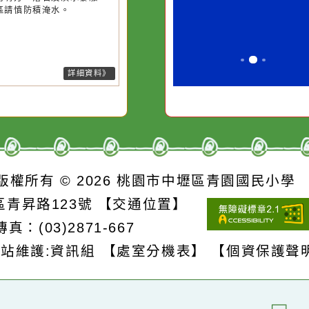
污水
必須排除一切干擾，特
它笑，它就對
26-08-06, 17:00│中央氣象署
後對流雲系發展旺盛，易有短延
的存
別是要看清那些美麗的
對它哭，它也
強降雨，今(6)日高雄市、屏東縣
誘惑。
臺南市山區有局部大雨或豪雨，
栗以北、南投、嘉義、臺南地區
臺中、雲林山區有局部大雨發生
機率，請注意雷擊及強陣風，山
請慎防坍方、落石及溪水暴漲，
窪地區請慎防積淹水。
詳細資料》
S
版權所有 © 2026
桃園市中壢區青園國民