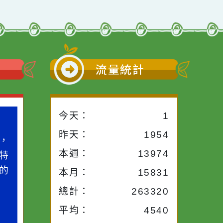
前往下一頁
→
小語
流量統計
今天：
1
小語
昨天：
1954
子。你對