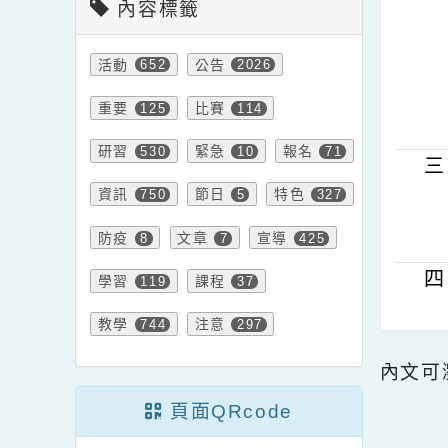
內容標籤
活動
公告
652
2026
重要
比賽
125
114
研習
緊急
報名
530
10
71
資訊
節日
特色
750
5
327
防疫
文章
宣導
8
7
425
學習
課程
119
37
教學
注意
744
297
內文