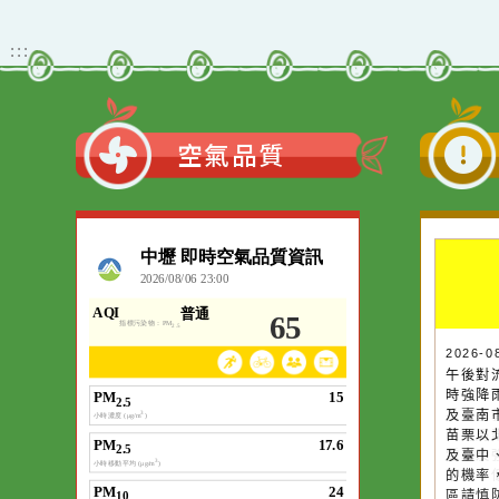
教育–敬師藝文競賽』實
施計畫」1份
觀看更多內容
:::
空氣品質
作者：網路小語
一杯清水因滴入一