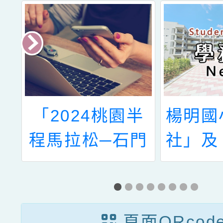
全
「2024桃園半
楊明國
習
程馬拉松─石門
社」及
活
水庫楓半馬」活
泳訓練
動報名
頁面QRcod