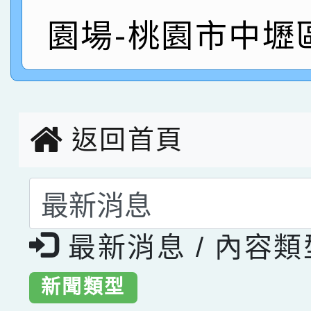
指導老師林老師
園場-桃園市中壢
賽 劉文瑛教師榮獲教
賀！本校參與2026世
臺灣台語-第二名
市賽榮獲科學小創客佳
創客第三名。
返回首頁
選擇後頁面內容會更
最新消息 / 內容
新聞類型