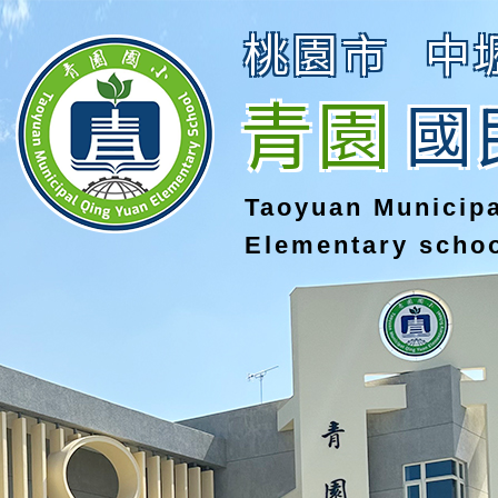
桃園市
中
青園
國
Taoyuan Municip
Elementary scho