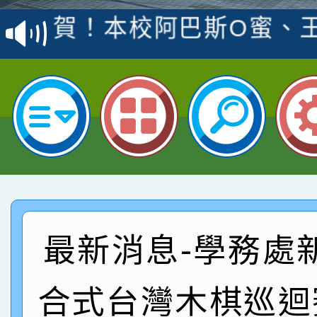
賽 洪綺君教師榮獲社會
賀！本校阿巴斯O蜜、
名
倩參加桃園市科展 國小
賀！本校四年二班張O
名 指導老師王老師、陳
園市英語競賽國小朗讀
賀！本校參加桃園市中
指導老師林老師
賽 劉文瑛教師榮獲教
賀！本校參與2026世
臺灣台語-第二名
市賽榮獲科學小創客佳
賀！本校參加桃園市中
創客第三名。
賽 洪綺君教師榮獲社會
賀！本校阿巴斯O蜜、
最新消息-學務處
名
倩參加桃園市科展 國小
賀！本校四年二班張O
合式台灣木棋巡迴
名 指導老師王老師、陳
園市英語競賽國小朗讀
賀！本校參加桃園市中