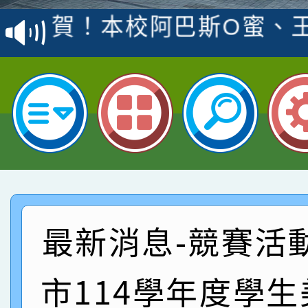
賽 洪綺君教師榮獲社會
賀！本校阿巴斯O蜜、
名
倩參加桃園市科展 國小
賀！本校四年二班張O
名 指導老師王老師、陳
園市英語競賽國小朗讀
賀！本校參加桃園市中
指導老師林老師
賽 劉文瑛教師榮獲教
賀！本校參與2026世
臺灣台語-第二名
市賽榮獲科學小創客佳
賀！本校參加桃園市中
創客第三名。
賽 洪綺君教師榮獲社會
賀！本校阿巴斯O蜜、
最新消息-競賽活
名
倩參加桃園市科展 國小
賀！本校四年二班張O
市114學年度學
名 指導老師王老師、陳
園市英語競賽國小朗讀
賀！本校參加桃園市中