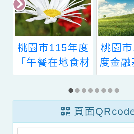
年
桃園市115年度
桃園市
比
「午餐在地食材
度金融
鈣健康~校園米
教學行
其林美食爭霸
選
賽」學生表意權
頁面QRcod
獲獎名單