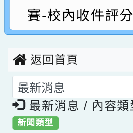
指導老師林老師
賽-校內收件評
賽 劉文瑛教師榮獲教
賀！本校參與2026世
臺灣台語-第二名
市賽榮獲科學小創客佳
創客第三名。
返回首頁
選擇後頁面內容會更
最新消息 / 內容
新聞類型