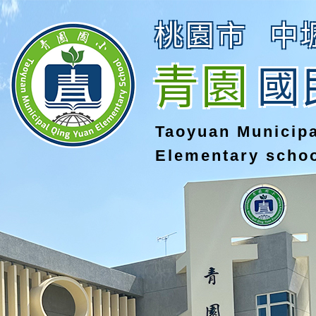
桃園市
中
青園
國
Taoyuan Municip
Elementary scho