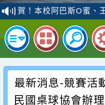
賽 洪綺君教師榮獲社會
賀！本校阿巴斯O蜜、
名
倩參加桃園市科展 國小
賀！本校四年二班張O
名 指導老師王老師、陳
園市英語競賽國小朗讀
賀！本校參加桃園市中
指導老師林老師
賽 劉文瑛教師榮獲教
賀！本校參與2026世
臺灣台語-第二名
市賽榮獲科學小創客佳
賀！本校參加桃園市中
創客第三名。
賽 洪綺君教師榮獲社會
賀！本校阿巴斯O蜜、
最新消息-競賽活
名
倩參加桃園市科展 國小
賀！本校四年二班張O
民國桌球協會辦理
名 指導老師王老師、陳
園市英語競賽國小朗讀
賀！本校參加桃園市中