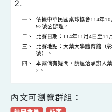
2.
一、
依據中華民國桌球協會114年10月
92號函辦理。
二、
比賽日期：114年11月4日至11
三、
比賽地點：大葉大學體育館（彰
號）。
四、
本案倘有疑問，請逕洽承辦人葉國欽
2。
內文可瀏覽群組：
註冊會員
訪客