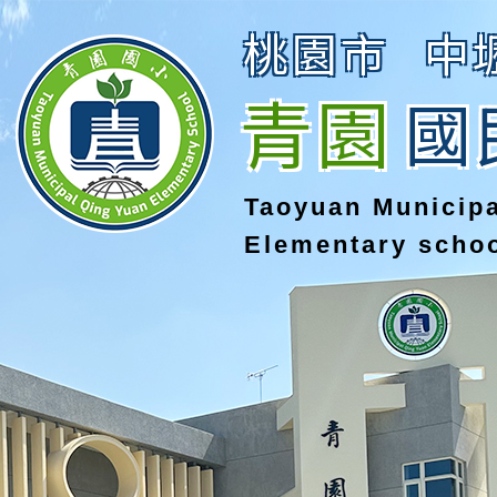
桃園市
中
青園
國
Taoyuan Municip
Elementary scho