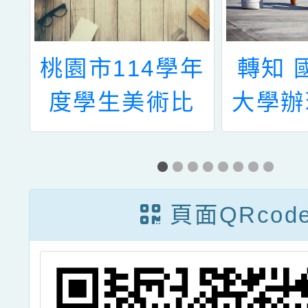
研
桃園市114學年
轉知 
年
度學生美術比
大學辦
師
賽-校內收件評
學年度
、
分公告
教育課
」
案徵
頁面QRcod
故
賽
勵