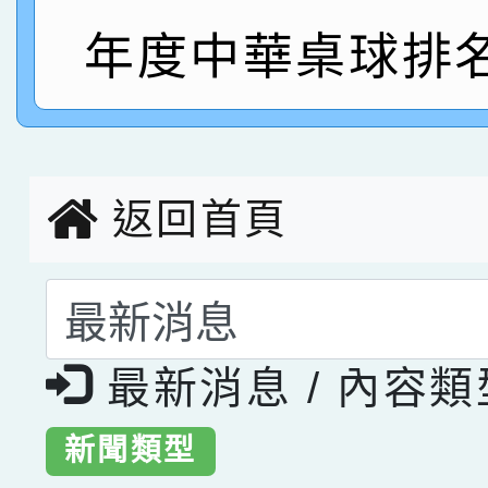
年度中華桌球排
指導老師林老師
賽 劉文瑛教師榮獲教
賀！本校參與2026世
臺灣台語-第二名
市賽榮獲科學小創客佳
創客第三名。
返回首頁
選擇後頁面內容會更
最新消息 / 內容
新聞類型