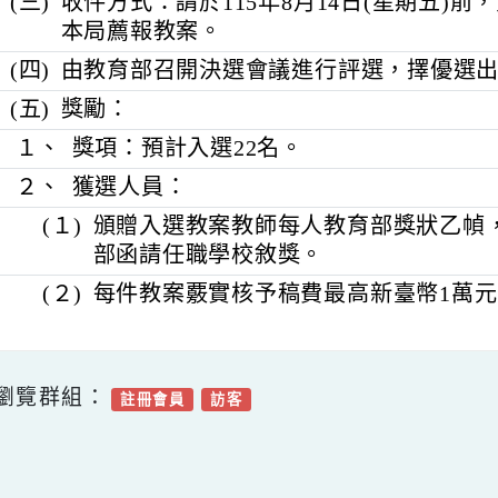
容。
(三)
收件方式：請於115年8月14日(星期
本局薦報教案。
(四)
由教育部召開決選會議進行評選，擇
(五)
獎勵：
１、
獎項：預計入選22名。
２、
獲選人員：
(１)
頒贈入選教案教師每人教育部獎狀
部函請任職學校敘獎。
(２)
每件教案覈實核予稿費最高新臺幣
可瀏覽群組：
註冊會員
訪客