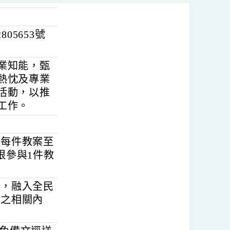
142805653號
教學專業知能，甄
育教學熱忱及專業
案甄選活動，以推
防教育工作。
)：
教師；每件教案至
教師限參與1件教
行設計，融入全民
指引」之相關內