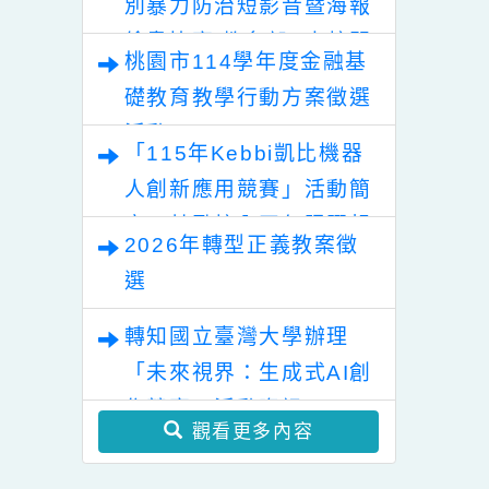
桃園市115年度「午餐在
地食材鈣健康~校園米其
林美食爭霸賽」學生表意
轉知 115年數位/網路性
權獲獎名單
別暴力防治短影音暨海報
繪畫比賽 教育部&本校關
桃園市114學年度金融基
心您!
礎教育教學行動方案徵選
活動
「115年Kebbi凱比機器
人創新應用競賽」活動簡
章，鼓勵校內同仁踴躍報
2026年轉型正義教案徵
名參加
選