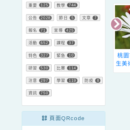
最
內容標籤
重要
教學
125
744
公告
節日
文章
2028
5
7
報名
宣導
71
425
活動
課程
652
37
市115年度「午
轉知 桃園市114年度
桃
特色
緊急
327
10
地食材鈣健康~校
友善校園學生事務與
生
研習
比賽
530
114
米其林美食爭霸
輔導工作－－高中、
學生表意權獲獎
國中及國小學校性別
注意
學習
防疫
297
119
8
名單
平等教育議題融入教
資訊
750