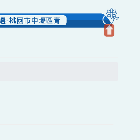
教案甄選-桃園市中壢區青
開
啟
上
方
搜尋
區
塊