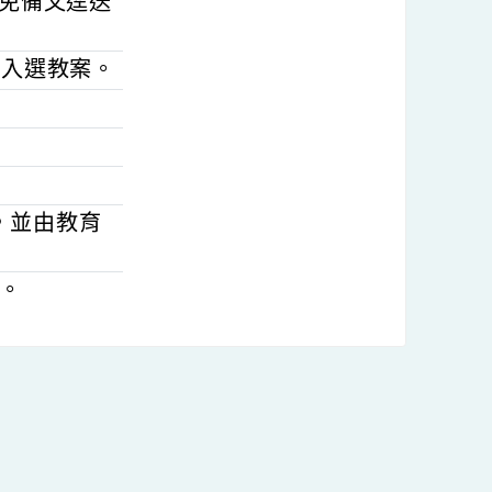
五)前，免備文逕送
優選出入選教案。
乙幀，並由教育
1萬元。