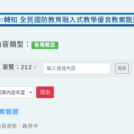
活動:轉知 全民國防教育融入式教學優良
/ 內容類型：
新聞類型
告
瀏覽：212
送出
良教案甄選
7 / 內容狀態：啟用中