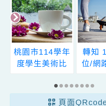
空
桃園市114學年
轉知 
理
度學生美術比
位/網
市
賽-校內收件
力防治
錦
海報
教育部
頁面QRcod