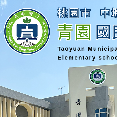
桃園市
中
青園
國
Taoyuan Municip
Elementary scho