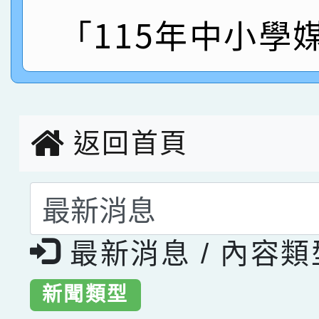
「115年中小學
指導老師林老師
賽 劉文瑛教師榮獲教
賀！本校參與2026世
臺灣台語-第二名
市賽榮獲科學小創客佳
創客第三名。
返回首頁
選擇後頁面內容會更
最新消息 / 內容
新聞類型