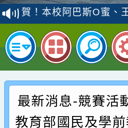
賽 洪綺君教師榮獲社會
賀！本校阿巴斯O蜜、
名
倩參加桃園市科展 國小
賀！本校四年二班張O
名 指導老師王老師、陳
園市英語競賽國小朗讀
賀！本校參加桃園市中
指導老師林老師
賽 劉文瑛教師榮獲教
賀！本校參與2026世
臺灣台語-第二名
市賽榮獲科學小創客佳
賀！本校參加桃園市中
創客第三名。
賽 洪綺君教師榮獲社會
賀！本校阿巴斯O蜜、
最新消息-競賽活
名
倩參加桃園市科展 國小
賀！本校四年二班張O
教育部國民及學前
名 指導老師王老師、陳
園市英語競賽國小朗讀
賀！本校參加桃園市中