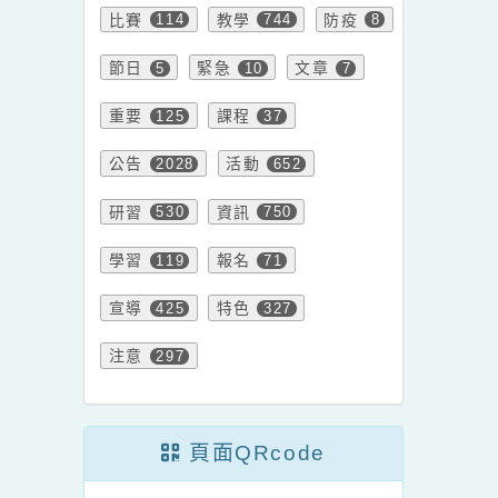
報名參加，請查
照。
內容標籤
比賽
教學
防疫
114
744
8
節日
緊急
文章
5
10
7
重要
課程
125
37
公告
活動
2028
652
研習
資訊
530
750
學習
報名
119
71
宣導
特色
425
327
注意
297