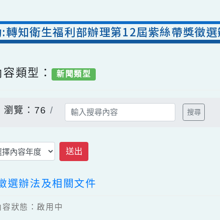
活動:轉知衛生福利部辦理第12屆紫絲帶
/ 內容類型：
新聞類型
告
瀏覽：76
搜
送出
帶獎徵選辦法及相關文件
9 / 內容狀態：啟用中