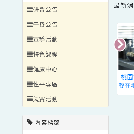
轉入轉出
編班公告
最
研習公告
午餐公告
宣導活動
特色課程
健康中心
教育部國民及學
中華民國桌球協會辦
桃
性平專區
育署「115年中
理「115年度中華桌
餐
媒體素養競賽徵
球排名資格賽」競賽
競賽活動
畫」鼓勵教師踴