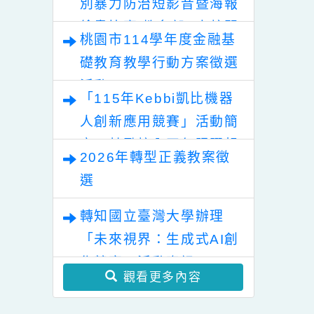
桃園市115年度「午餐在
地食材鈣健康~校園米其
林美食爭霸賽」學生表意
轉知 115年數位/網路性
權獲獎名單
別暴力防治短影音暨海報
繪畫比賽 教育部&本校關
桃園市114學年度金融基
心您!
礎教育教學行動方案徵選
活動
「115年Kebbi凱比機器
人創新應用競賽」活動簡
章，鼓勵校內同仁踴躍報
2026年轉型正義教案徵
名參加
選