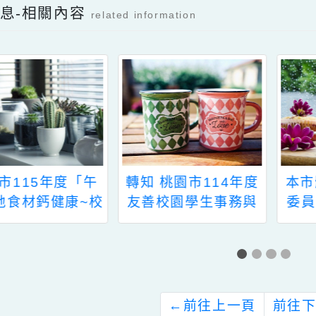
檔案下載
檔案下載
新消息-相關內容
related information
園市115年度「午
轉知 桃園市114年度
在地食材鈣健康~校
友善校園學生事務與
園米其林美食爭霸
輔導工作－－高中、
賽」學生表意權獲獎
國中及國小學校性別