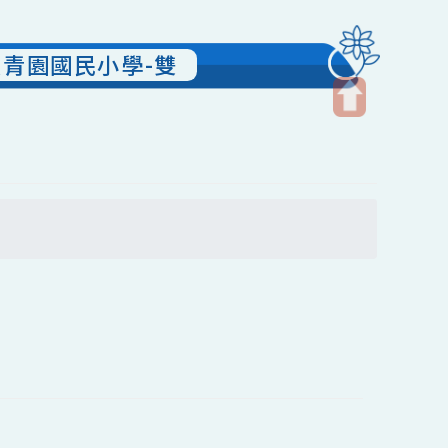
中壢區青園國民小學-雙
開
啟
上
方
尋
區
塊