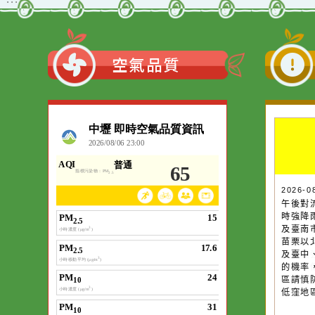
「未來視界：生成式AI創
作競賽」活動資訊
觀看更多內容
:::
空氣品質
作者：網路小語
一杯清水因滴入一