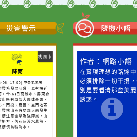
災害警示
隨機
桃園市
作者：網路小語
作者：網路
降雨
滴污
在實現理想的路途中，
生活是一面鏡