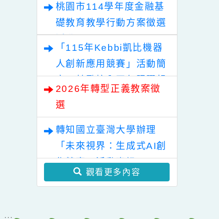
地食材鈣健康~校園米其
林美食爭霸賽」學生表意
轉知 115年數位/網路性
權獲獎名單
別暴力防治短影音暨海報
繪畫比賽 教育部&本校關
桃園市114學年度金融基
心您!
礎教育教學行動方案徵選
活動
「115年Kebbi凱比機器
人創新應用競賽」活動簡
章，鼓勵校內同仁踴躍報
2026年轉型正義教案徵
名參加
選
轉知國立臺灣大學辦理