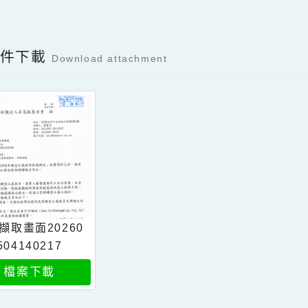
可瀏覽群組：
註冊會員
訪客
Facebook分享及讚按鈕，會開啟新視窗輸入
容附件下載
Download attachment
螢幕擷取畫面20260
504140217