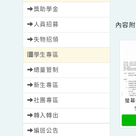
內文
校園新聞
點擊
獎助學金
人員招募
內
失物招領
學生專區
總量管制
新生專區
社團專區