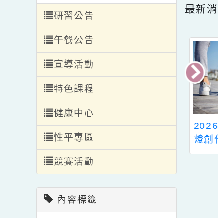
轉入轉出
編班公告
最
研習公告
午餐公告
宣導活動
特色課程
健康中心
市115年度「午
2026馬到成功元宵花
性平專區
地食材鈣健康~校
燈創作比賽-校內初選
理
米其林美食爭霸
辦法
競賽活動
學生表意權獲獎