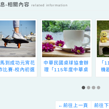
檔案下載
新消息-相關內容
related information
中華民國桌球協會辦
「115年Kebbi凱比
「115年度中華桌
機器人創新應用競
球排名資格賽」競賽
賽」活動簡章，鼓勵
校內同仁踴躍報名參