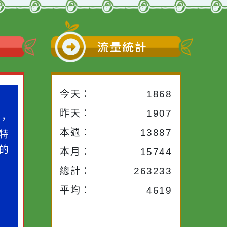
小語
流量統計
今天：
1868
小語
昨天：
1907
子。你對