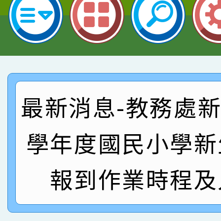
指導老師林老師
賽 劉文瑛教師榮獲教
賀！本校參與2026世
臺灣台語-第二名
市賽榮獲科學小創客佳
賀！本校參加桃園市中
創客第三名。
賽 洪綺君教師榮獲社會
賀！本校阿巴斯O蜜、
最新消息-教務處新聞
名
倩參加桃園市科展 國小
賀！本校四年二班張O
學年度國民小學新
名 指導老師王老師、陳
園市英語競賽國小朗讀
賀！本校參加桃園市中
指導老師林老師
賽 劉文瑛教師榮獲教
賀！本校參與2026世
報到作業時程及
臺灣台語-第二名
市賽榮獲科學小創客佳