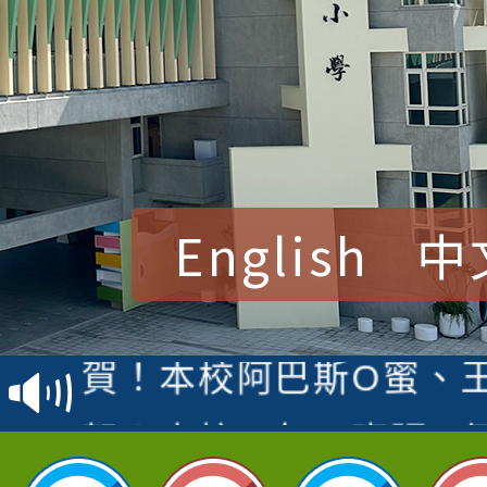
English
中
賀！本校參加桃園市中
賽 洪綺君教師榮獲社會
賀！本校阿巴斯O蜜、
名
倩參加桃園市科展 國小
賀！本校四年二班張O
名 指導老師王老師、陳
園市英語競賽國小朗讀
賀！本校參加桃園市中