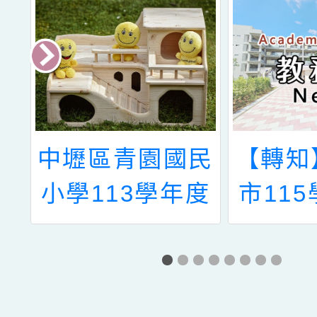
家
中壢區青園國民
【轉知
學
小學113學年度
市11
合
暑假第二次轉入
籍教師E
客
申請錄取名單
線上會
材
ABC