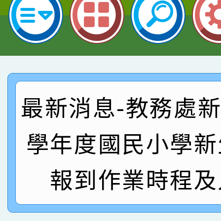
指導老師林老師
賽 劉文瑛教師榮獲教
賀！本校參與2026世
臺灣台語-第二名
市賽榮獲科學小創客佳
賀！本校參加桃園市中
創客第三名。
賽 洪綺君教師榮獲社會
賀！本校阿巴斯O蜜、
最新消息-教務處新聞
名
倩參加桃園市科展 國小
賀！本校四年二班張O
名 指導老師王老師、陳
學年度國民小學新
園市英語競賽國小朗讀
賀！本校參加桃園市中
指導老師林老師
賽 劉文瑛教師榮獲教
賀！本校參與2026世
報到作業時程及
臺灣台語-第二名
市賽榮獲科學小創客佳
創客第三名。