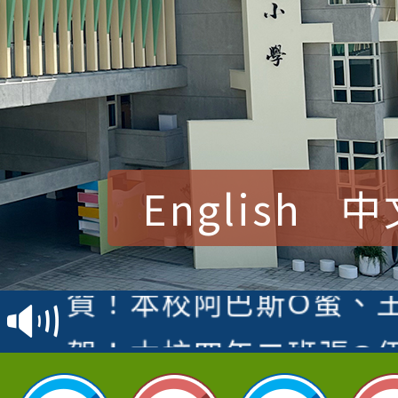
English
中
賀！本校參加桃園市中
賽 洪綺君教師榮獲社會
賀！本校阿巴斯O蜜、
名
倩參加桃園市科展 國小
賀！本校四年二班張O
名 指導老師王老師、陳
園市英語競賽國小朗讀
賀！本校參加桃園市中