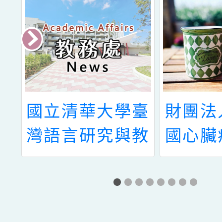
台
國立清華大學臺
財團法
心
灣語言研究與教
國心臟
季
學研究所辦理教
金會「
育部115年度
獎勵學
息
「國民小學教師
及相