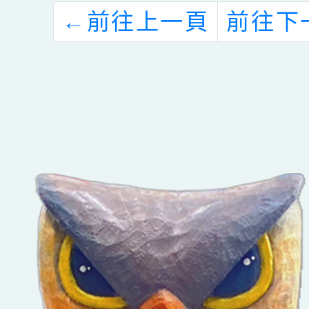
進修加註語文領
←
前往上一頁
前往下
域（臺灣台語、
客家語文）專長
學分班」、國立
臺灣師範大學
115學年度國際
教師專業發展學
分班招生簡章及
海報電子檔、國