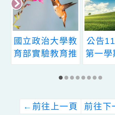
育
國立政治大學教
公告1
年
育部實驗教育推
第一學
動中心辦理
量成績
2023年實驗教
育新手村培訓課
程
←
前往上一頁
前往下