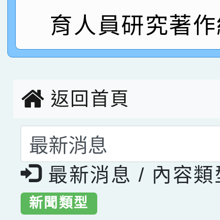
指導老師林老師
育人員研究著作
賽 劉文瑛教師榮獲教
賀！本校參與2026世
臺灣台語-第二名
市賽榮獲科學小創客佳
創客第三名。
返回首頁
選擇後頁面內容會更
最新消息 / 內容
新聞類型