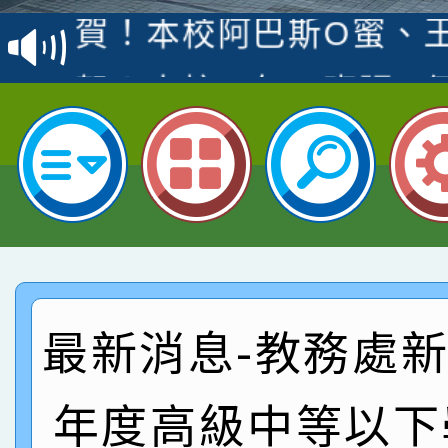
賽 洪綺君教師榮獲社會
賀！本校阿巴斯O蜜、
名
倩參加桃園市科展 國小
賀！本校四年二班張O
名 指導老師王老師、陳
園市英語競賽國小朗讀
賀！本校參加桃園市中
指導老師林老師
賽 劉文瑛教師榮獲教
賀！本校參與2026世
臺灣台語-第二名
市賽榮獲科學小創客佳
賀！本校參加桃園市中
創客第三名。
賽 洪綺君教師榮獲社會
賀！本校阿巴斯O蜜、
最新消息-教務處新聞
名
倩參加桃園市科展 國小
賀！本校四年二班張O
年度高級中等以下
名 指導老師王老師、陳
園市英語競賽國小朗讀
賀！本校參加桃園市中