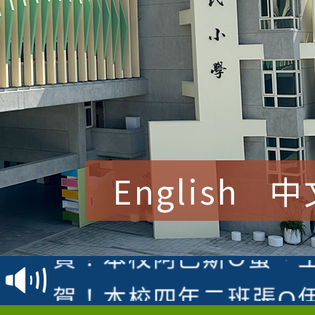
English
中
賀！本校參加桃園市中
賽 洪綺君教師榮獲社會
賀！本校阿巴斯O蜜、
名
倩參加桃園市科展 國小
賀！本校四年二班張O