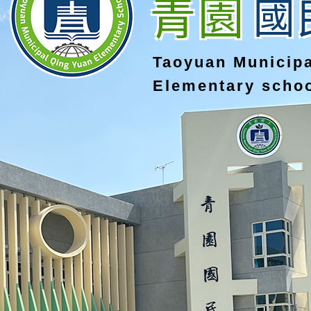
青園
國
Taoyuan Municip
Elementary scho