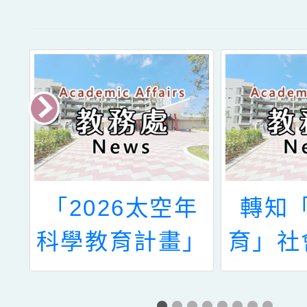
年
轉知「翻轉教
教育部
」
育」社會情緒學
前教育
時
習（SEL）教學
簡稱國