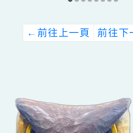
機
資源推廣及教師
請國立
支持方案。
大學辦
度「
←
前往上一頁
前往下
Engl
王」比