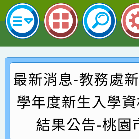
名 指導老師王老師、陳
園市英語競賽國小朗讀
賀！本校參加桃園市中
指導老師林老師
賽 劉文瑛教師榮獲教
賀！本校參與2026世
臺灣台語-第二名
市賽榮獲科學小創客佳
賀！本校參加桃園市中
創客第三名。
賽 洪綺君教師榮獲社會
賀！本校阿巴斯O蜜、
最新消息-教務處新聞
名
倩參加桃園市科展 國小
賀！本校四年二班張O
名 指導老師王老師、陳
園市英語競賽國小朗讀
賀！本校參加桃園市中
學年度新生入學資
指導老師林老師
賽 劉文瑛教師榮獲教
賀！本校參與2026世
結果公告-桃園
臺灣台語-第二名
市賽榮獲科學小創客佳