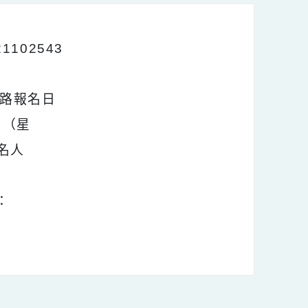
121102543
行，網路報名日
月31日（星
階段報名人
見官網：