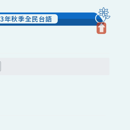
2023年秋季全民台語
開
啟
上
方
搜尋
區
塊