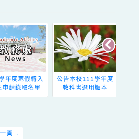
度寒假轉入
公告本校111學年度
「全民
錄取名單
教科書選用版本
「
（GEP
8月2