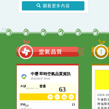
及修正條文各1份。
5日
教案暨教學示範徵件」活
轉知~教育部國民及學前
家委
動簡章一案、「115學年
教育署有關學校辦理境外
年度
度國民中小學現職教師臺
年國
生華語文教學應使用正體
灣台語認證輔導增能課程
觀看更多內容
「客
字一案。
計畫」1份。。
國民
優良
發表
:::
客語
勵平
練
空氣品質