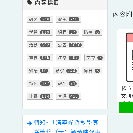
點擊
內容標籤
內
研習
資訊
530
750
學習
課程
防疫
119
37
8
活動
公告
652
2026
重要
注意
文章
125
297
7
緊急
教學
節日
10
744
5
特色
報名
327
71
文
比賽
宣導
114
425