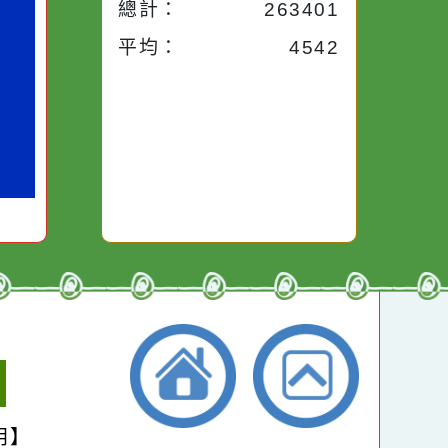
昨天：
1954
路途中，
生活是一面鏡子。你對
本週：
14055
干擾，特
它笑，它就對你笑；你
些美麗的
對它哭，它也對你哭。
本月：
15912
總計：
263401
平均：
4542