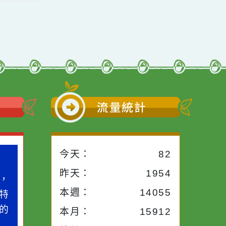
筆試
前往下一頁
→
小語
流量統計
今天：
82
小語
作者：網路小語