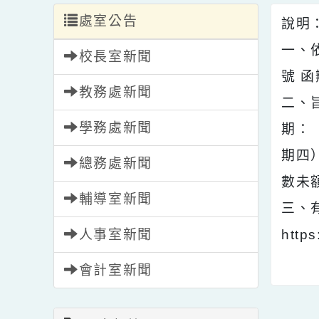
處室公告
說
一
校長室新聞
號
教務處新聞
二
學務處新聞
期
期
總務處新聞
數
輔導室新聞
三
人事室新聞
ht
會計室新聞