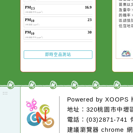
20
午
時
及
苗
及
的
區
低
即時空品測站