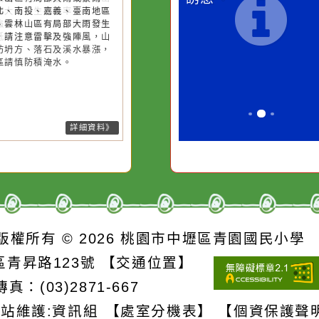
降雨
一杯清水因滴入一滴污
在實現理想的
水而變污濁，一杯污水
必須排除一切
26-08-06, 17:00│中央氣象署
後對流雲系發展旺盛，易有短延
卻不會因一滴清水的存
別是要看清那
強降雨，今(6)日高雄市、屏東縣
在而變清澈。
誘惑。
臺南市山區有局部大雨或豪雨，
栗以北、南投、嘉義、臺南地區
臺中、雲林山區有局部大雨發生
機率，請注意雷擊及強陣風，山
請慎防坍方、落石及溪水暴漲，
窪地區請慎防積淹水。
詳細資料》