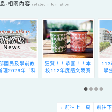
報名簡章
考試訊息
新消息-相關內容
related information
及學前教
狂賀！！恭喜！！本
113學年
6年「科
校112年度語文競賽
學生申請
這樣教我
榮獲佳績！
資訊一案