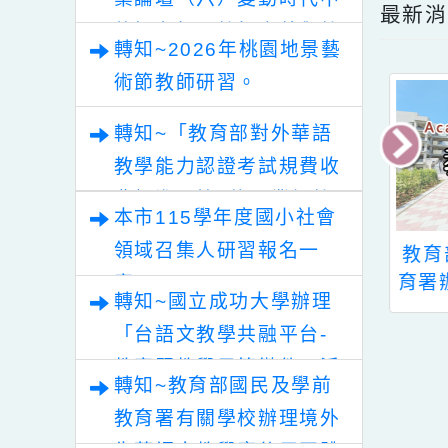
轉知~「清華光罩教學專
業論壇（六）變動時代中
最
的好老師：教師素養與教
轉知~2026年桃園地景藝
師韌性」。
術節教師研習。
轉知~「教育部對外華語
教學能力認證考試規費收
費標準」第2條，業經教
本市115學年度國小社會
育部於中華民國115年7
領域召集人研習報名一
理
財團法人富邦慈善基
教育部國民
月30日以臺教文(六)字第
小學
金會「用愛心做朋
育署辦理202
案。
1152502188A號令修正
轉知~國立成功大學辦理
訂於
友」助學活動介紹
學探究競賽-
發布，茲檢送發布令影本
「台語文教學共融平台-
日辦理
就懂」相關