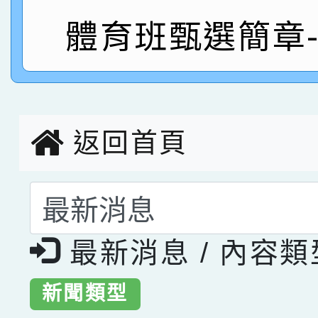
體育班甄選簡章
指導老師林老師
賽 劉文瑛教師榮獲教
賀！本校參與2026世
臺灣台語-第二名
市賽榮獲科學小創客佳
創客第三名。
返回首頁
選擇後頁面內容會更
最新消息 / 內容
新聞類型