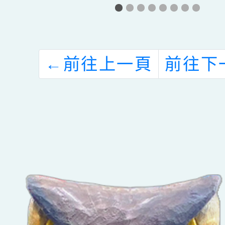
修
階段非學校型態
教育階
畫
實驗教育申辦說
型態實
明會實施計畫
個人、
←
前往上一頁
前往下
構申
單、計
規定及