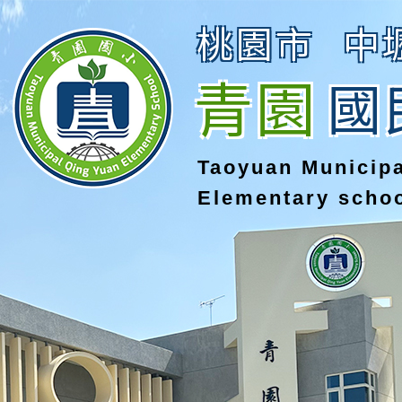
桃園市
中
青園
國
Taoyuan Municip
Elementary scho