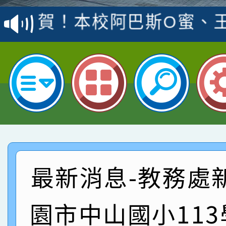
賽 洪綺君教師榮獲社會
賀！本校阿巴斯O蜜、
名
倩參加桃園市科展 國小
賀！本校四年二班張O
名 指導老師王老師、陳
園市英語競賽國小朗讀
賀！本校參加桃園市中
指導老師林老師
賽 劉文瑛教師榮獲教
賀！本校參與2026世
臺灣台語-第二名
市賽榮獲科學小創客佳
賀！本校參加桃園市中
創客第三名。
賽 洪綺君教師榮獲社會
賀！本校阿巴斯O蜜、
最新消息-教務處
名
倩參加桃園市科展 國小
賀！本校四年二班張O
園市中山國小11
名 指導老師王老師、陳
園市英語競賽國小朗讀
賀！本校參加桃園市中