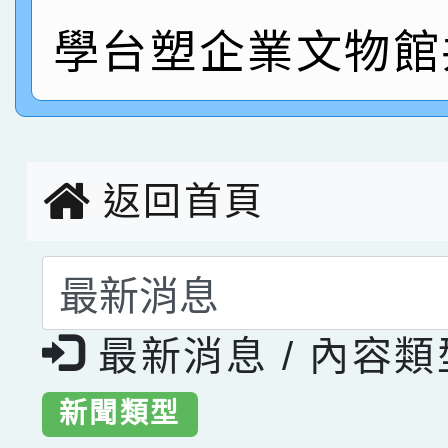
學台塑企業文物館
指導老師林老師
賽 劉文瑛教師榮獲教
賀！本校參與2026世
臺灣台語-第二名
市賽榮獲科學小創客佳
創客第三名。
返回首頁
選擇後頁面內容會更
最新消息 / 內容
新聞類型