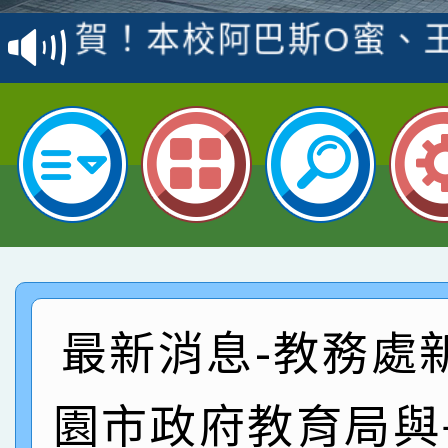
賽 洪綺君教師榮獲社會
賀！本校阿巴斯O蜜、
名
倩參加桃園市科展 國小
賀！本校四年二班張O
名 指導老師王老師、陳
園市英語競賽國小朗讀
賀！本校參加桃園市中
指導老師林老師
賽 劉文瑛教師榮獲教
賀！本校參與2026世
臺灣台語-第二名
市賽榮獲科學小創客佳
賀！本校參加桃園市中
創客第三名。
賽 洪綺君教師榮獲社會
賀！本校阿巴斯O蜜、
最新消息-教務處
名
倩參加桃園市科展 國小
賀！本校四年二班張O
園市政府教育局與
名 指導老師王老師、陳
園市英語競賽國小朗讀
賀！本校參加桃園市中