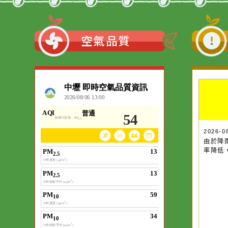
日共備「數學科
I提升數學教學
研習、「國中小
向之AI素養教
推動計畫」。
:::
空氣品質
20