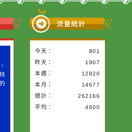
前往下一頁
→
小語
流量統計
今天：
801
小語
作者：網路小語
昨天：
1907
路途中，
生活是一面鏡子。你對
本週：
12820
干擾，特
它笑，它就對你笑；你