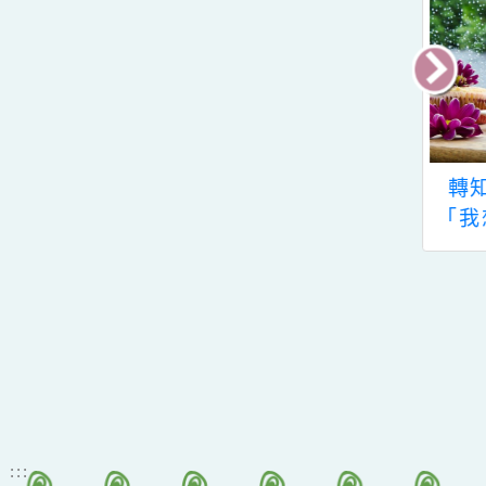
最
日於線上辦理之
110學年度第1學期軍
轉
養普及教材推廣
公教遺族及身心障礙
「
研習課程及我是
榮軍子女就學費用優
新
課師競賽活動、
待申請事宜
ECC數學社群2