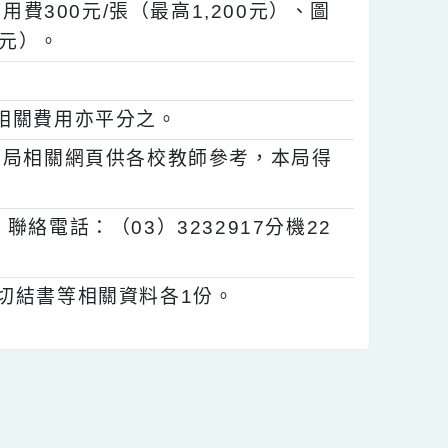
計、課件、教學影片）經審查會議審核通
給撰稿費新臺幣（以下同）870元/千字
片使用費300元/張（最高1,200元）、圖
,000元）。
1分。
分之，相關費用亦平分之。
置於本局相關網頁供各校教師參考，本局得
，聯絡電話：（03）3232917分機22
u.tw。
書及切結書等相關資料各1份。