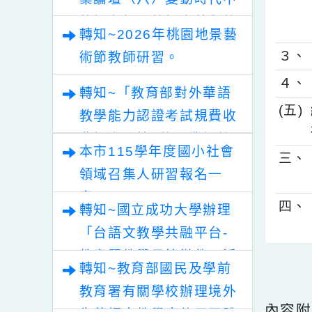
２
轉知~「清華光罩教學專
業論壇（六）變動時代中
的好老師：教師素養與教
轉知~2026年桃園地景藝
師韌性」。
３
術節教師研習。
４
轉知~「教育部對外華語
(
教學能力認證考試規費收
費標準」第2條，業經教
本市115學年度國小社會
三
育部於中華民國115年7
領域召集人研習報名一
月30日以臺教文(六)字第
案。
四
1152502188A號令修正
轉知~國立成功大學辦理
發布，茲檢送發布令影本
「台語文教學共融平台-