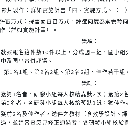
主任收（33847桃園市蘆竹區大竹路556
２)
教材電子檔與影片上傳位置，詳如實施計
、
影片製作：詳如實施計畫「四、實施方式、
二)
評審方式：採書面審查方式，評選向度為素
作（詳如實施計畫）。
三)
獎項：
、
教案報名總件數10件以上，分成國中組、
中及國小合併評選。
、
第1名1組、第2名2組、第3名3組、佳作
四)
獎勵：
、
獲第1名者，研發小組每人核給嘉獎2次；
第3名者，各研發小組每人核給獎狀1紙；