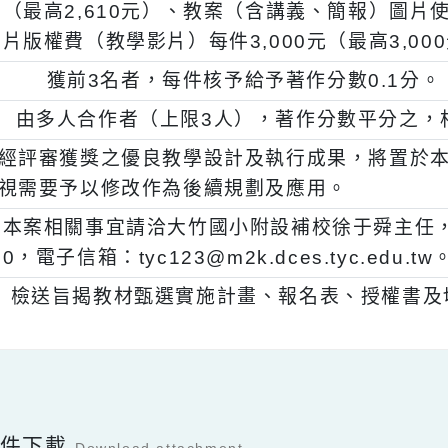
、
獲前3名及佳作者，送件之教材（含教學設
過，並經審查意見修正通過者，各研發小組核
（最高2,610元）、教案（含講義、簡報）圖
片版權費（教學影片）每件3,000元（最高3
、
獲前3名者，每件核予給予著作分數0.
、
由多人合作者（上限3人），著作分數平
五)
經評審獲獎之優良教學設計及執行成果，將
視需要予以修改作為後續規劃及應用。
、
本案相關事宜請洽大竹國小附設補校徐于舜主任
0，電子信箱：tyc123@m2k.dces.tyc.ed
、
檢送旨揭教材甄選實施計畫、報名表、授權