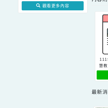
及修正條文各1份。
教案暨教學示範徵件」活
點擊
轉知~教育部國民及學前
動簡章一案、「115學年
教育署有關學校辦理境外
度國民中小學現職教師臺
內
生華語文教學應使用正體
灣台語認證輔導增能課程
觀看更多內容
字一案。
計畫」1份。。