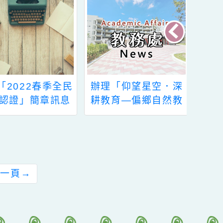
轉知「2022春季全民
辦理「仰望星空．深
台語認證」簡章訊息
耕教育—偏鄉自然教
師共學工作坊」海報
（如附件）