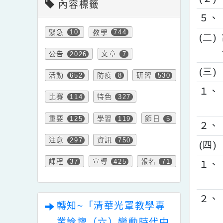
(
內容標籤
５
緊急
教學
10
744
(
公告
文章
2026
7
(
活動
防疫
研習
652
8
530
１
比賽
特色
114
327
重要
學習
節日
125
119
5
２
注意
資訊
297
750
(
課程
宣導
報名
37
425
71
１