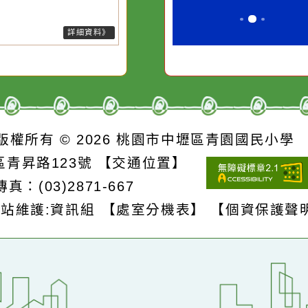
於降雨趨於緩和，發生大雨的機
卻不會因一滴清水的存
別是要看清那
降低，故解除大雨特報。
在而變清澈。
誘惑。
詳細資料》
S
版權所有 © 2026
桃園市中壢區青園國民
壢區青昇路123號
【交通位置】