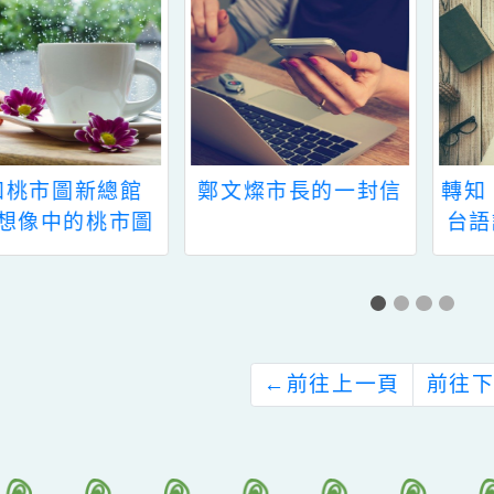
新消息-相關內容
related information
知桃市圖新總館
鄭文燦市長的一封信
我想像中的桃市圖
總館」徵文活動訊
息