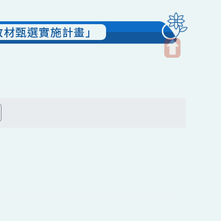
慧教育教材甄選實施計畫」
開
啟
上
方
搜尋
區
塊