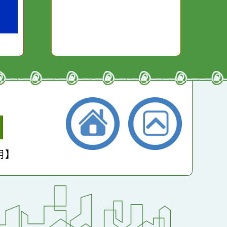
些美麗的
對它哭，它也對你哭。
本月：
14677
總計：
262166
平均：
4600
小學