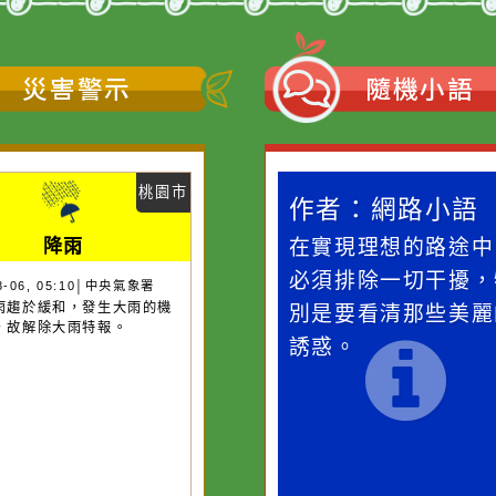
←
前往上一頁
災害警示
隨機
桃園市
作者：網路小語
作者：網路
降雨
一杯清水因滴入一滴污
在實現理想的
水而變污濁，一杯污水
必須排除一切
26-08-06, 05:10│中央氣象署