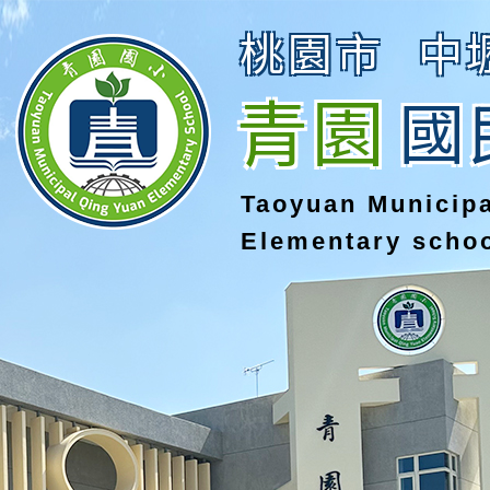
桃園市
中
青園
國
Taoyuan Municip
Elementary scho