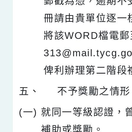
郵戳為憑，逾期不
冊請由貴單位逐一
將該WORD檔電郵至
313@mail.tycg.g
俾利辦理第二階段
五、
不予獎勵之情形
(一)
就同一等級認證，
補助或獎勵。