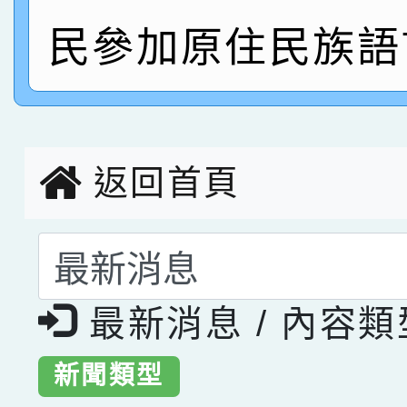
指導老師林老師
賽 劉文瑛教師榮獲教
賀！本校參與2026世
民參加原住民族語
臺灣台語-第二名
市賽榮獲科學小創客佳
創客第三名。
返回首頁
選擇後頁面內容會更
最新消息 / 內容
新聞類型