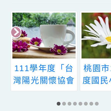
度
111學年度「台
桃園市
民
灣陽光關懷協會
度國民
人
教育助學金」申
線上報
資
請
程及入