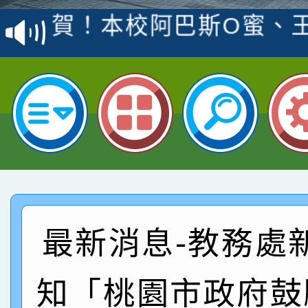
賽 洪綺君教師榮獲社會
賀！本校阿巴斯O蜜、
名
倩參加桃園市科展 國小
賀！本校四年二班張O
名 指導老師王老師、陳
園市英語競賽國小朗讀
賀！本校參加桃園市中
指導老師林老師
賽 劉文瑛教師榮獲教
賀！本校參與2026世
臺灣台語-第二名
市賽榮獲科學小創客佳
賀！本校參加桃園市中
創客第三名。
賽 洪綺君教師榮獲社會
賀！本校阿巴斯O蜜、
最新消息-教務處
名
倩參加桃園市科展 國小
賀！本校四年二班張O
知「桃園市政府鼓
名 指導老師王老師、陳
園市英語競賽國小朗讀
賀！本校參加桃園市中