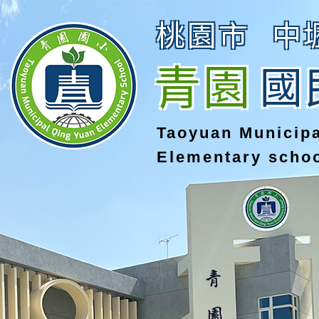
桃園市
中
青園
國
Taoyuan Municip
Elementary scho