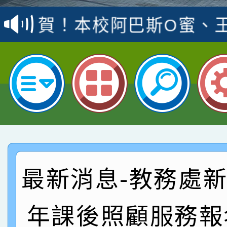
賽 洪綺君教師榮獲社會
賀！本校阿巴斯O蜜、
名
倩參加桃園市科展 國小
賀！本校四年二班張O
名 指導老師王老師、陳
園市英語競賽國小朗讀
賀！本校參加桃園市中
指導老師林老師
賽 劉文瑛教師榮獲教
賀！本校參與2026世
臺灣台語-第二名
市賽榮獲科學小創客佳
賀！本校參加桃園市中
創客第三名。
賽 洪綺君教師榮獲社會
賀！本校阿巴斯O蜜、
最新消息-教務處新聞
名
倩參加桃園市科展 國小
賀！本校四年二班張O
年課後照顧服務報
名 指導老師王老師、陳
園市英語競賽國小朗讀
賀！本校參加桃園市中