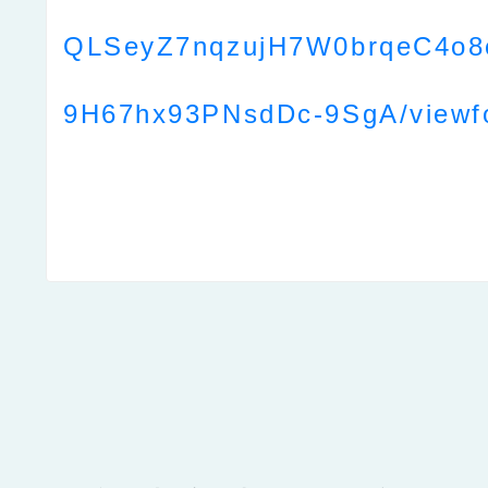
QLSeyZ7nqzujH7W0brqeC4o
9H67hx93PNsdDc-9SgA/viewf
點擊Facebook分享及