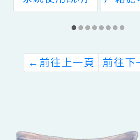
區
辦
動
市
←
前往上一頁
前往下
遠
市
性
師
案