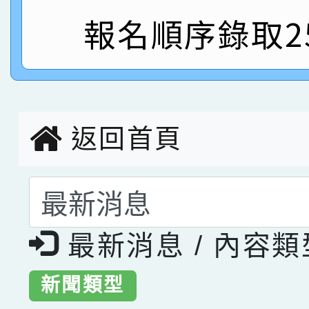
報名順序錄取2
指導老師林老師
賽 劉文瑛教師榮獲教
賀！本校參與2026世
臺灣台語-第二名
市賽榮獲科學小創客佳
創客第三名。
返回首頁
選擇後頁面內容會更
最新消息 / 內容
新聞類型