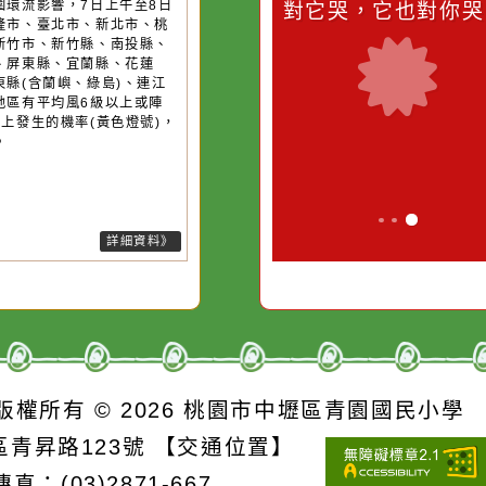
桃園市
作者：網路小語
作者：網路
強風
滴污
在實現理想的路途中，
生活是一面鏡
污水
必須排除一切干擾，特
它笑，它就對
26-08-07, 10:27│中央氣象署
風外圍環流影響，7日上午至8日
的存
別是要看清那些美麗的
對它哭，它也
上基隆市、臺北市、新北市、桃
誘惑。
市、新竹市、新竹縣、南投縣、
雄市、屏東縣、宜蘭縣、花蓮
、臺東縣(含蘭嶼、綠島)、連江
局部地區有平均風6級以上或陣
8級以上發生的機率(黃色燈號)，
注意。
詳細資料》