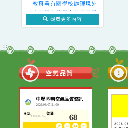
發布，茲檢送發布令影本
資訊一案、辦理115
「台語文教學共融平台-
年素養導向課室評量
及修正條文各1份。
教案暨教學示範徵件」活
轉知~教育部國民及學前
實踐推廣方案、素養
動簡章一案、「115學年
導向課室評量資源建
教育署有關學校辦理境外
度國民中小學現職教師臺
置暨推廣計畫。
生華語文教學應使用正體
灣台語認證輔導增能課程
觀看更多內容
字一案。
計畫」1份。。
:::
空氣品質