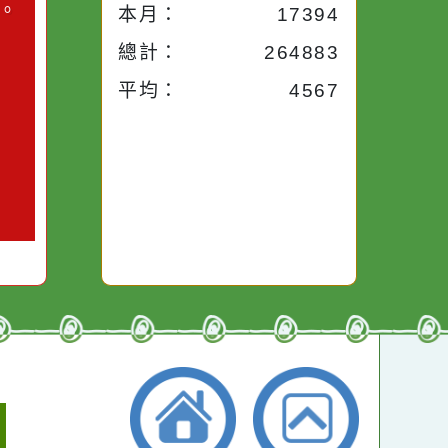
今天：
1564
小語
昨天：
1954
子。你對
本週：
15537
你笑；你
對你哭。
本月：
17394
總計：
264883
平均：
4567