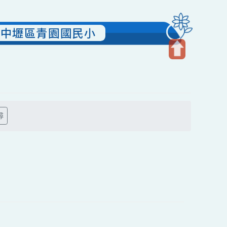
桃園市中壢區青園國民小
開
啟
上
方
搜尋
區
塊