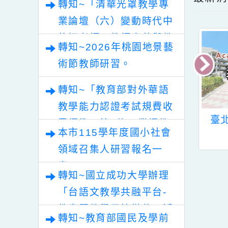
最
轉知~「清華光罩教學專
業論壇（六）變動時代中
的好老師：教師素養與教
轉知~2026年桃園地景藝
師韌性」。
術節教師研習。
轉知~「教育部對外華語
教學能力認證考試規費收
清華大學師資培
有關國立臺灣師範大
費標準」第2條，業經教
本市115學年度國小社會
心人才資料庫建
學心理與教育測驗研
育部於中華民國115年7
置事宜一案
究發展中心辦理「素
E
領域召集人研習報名一
月30日以臺教文(六)字第
養導向評量閱卷室」
案。
1152502188A號令修正
轉知~國立成功大學辦理
系列專題講座之報名
新