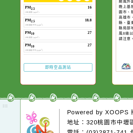
作者：網路小語
一杯清水因滴入一
水而變污濁，一杯
20
颱
卻不會因一滴清水
晚
在而變清澈。
園
高
縣
縣
風
請
即時空品測站