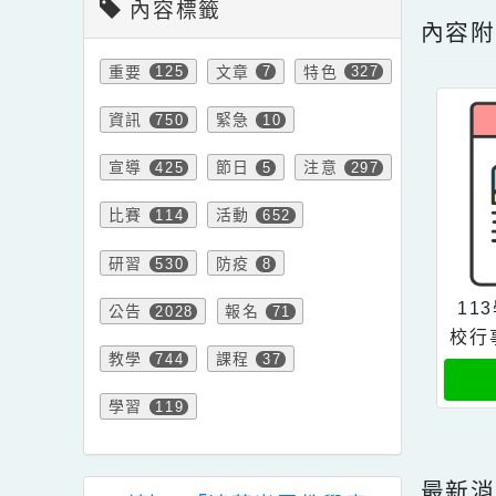
點擊
內容標籤
內
重要
文章
特色
125
7
327
資訊
緊急
750
10
宣導
節日
注意
425
5
297
比賽
活動
114
652
研習
防疫
530
8
公告
報名
2028
71
校
教學
課程
744
37
學習
119