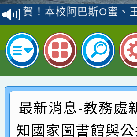
賽 洪綺君教師榮獲社會
賀！本校阿巴斯O蜜、
名
倩參加桃園市科展 國小
賀！本校四年二班張O
名 指導老師王老師、陳
園市英語競賽國小朗讀
賀！本校參加桃園市中
指導老師林老師
賽 劉文瑛教師榮獲教
賀！本校參與2026世
臺灣台語-第二名
市賽榮獲科學小創客佳
賀！本校參加桃園市中
創客第三名。
賽 洪綺君教師榮獲社會
賀！本校阿巴斯O蜜、
最新消息-教務處
名
倩參加桃園市科展 國小
賀！本校四年二班張O
知國家圖書館與公
名 指導老師王老師、陳
園市英語競賽國小朗讀
賀！本校參加桃園市中