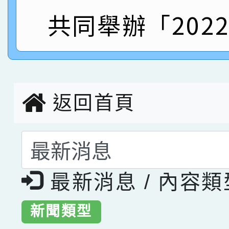
指導老師林老師
賽 劉文瑛教師榮獲教
共同舉辦「202
賀！本校參與2026世
臺灣台語-第二名
市賽榮獲科學小創客佳
創客第三名。
返回首頁
選擇後頁面內容會更
最新消息 / 內容
新聞類型