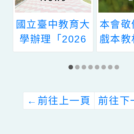
大
國立臺中教育大
本會敬
隆
學辦理「2026
戲本教
理
年社會情緒學習
台國小
語
SEL的全球視野
本費索
」
與在地紮根研討
敬請
會」
←
前往上一頁
前往下