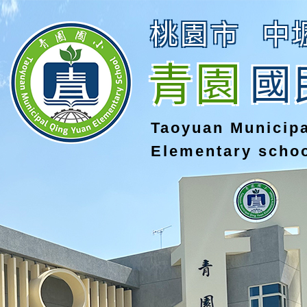
桃園市
中
青園
國
Taoyuan Municip
Elementary scho