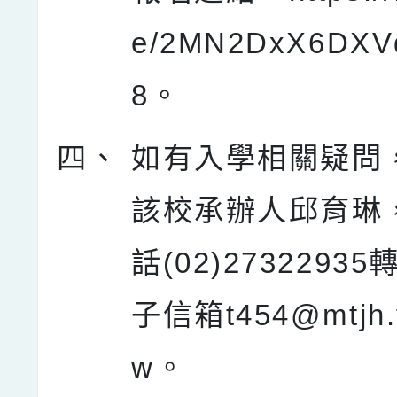
e/2MN2DxX6DXV
8。
四、
如有入學相關疑問
該校承辦人邱育琳
話(02)27322935
子信箱t454@mtjh.t
w。