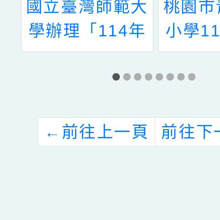
有
國立臺灣師範大
桃園市
校
學辦理「114年
小學1
度多元評量導入
兒童課
探究的議題式教
政人員
學教案競賽－推
廣工作坊暨成果
←
前往上一頁
前往下
發表會（線上研
習）」相關資訊