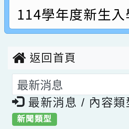
指導老師林老師
賽 劉文瑛教師榮獲教
114學年度新生
賀！本校參與2026世
臺灣台語-第二名
市賽榮獲科學小創客佳
創客第三名。
返回首頁
選擇後頁面內容會更
最新消息 / 內容
新聞類型