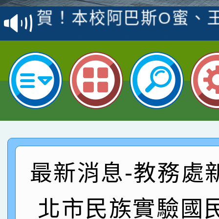
賽 洪綺君教師榮獲社會
賀！本校阿巴斯O蜜、
名
倩參加桃園市科展 國小
賀！本校四年二班張O
名 指導老師王老師、陳
園市英語競賽國小朗讀
賀！本校參加桃園市中
指導老師林老師
賽 劉文瑛教師榮獲教
賀！本校參與2026世
臺灣台語-第二名
市賽榮獲科學小創客佳
賀！本校參加桃園市中
創客第三名。
賽 洪綺君教師榮獲社會
賀！本校阿巴斯O蜜、
最新消息-教務處
名
倩參加桃園市科展 國小
賀！本校四年二班張O
北市民族實驗國
名 指導老師王老師、陳
園市英語競賽國小朗讀
賀！本校參加桃園市中