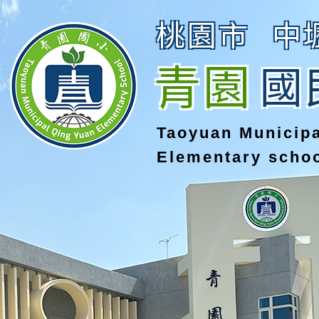
桃園市
中
青園
國
Taoyuan Municip
Elementary scho