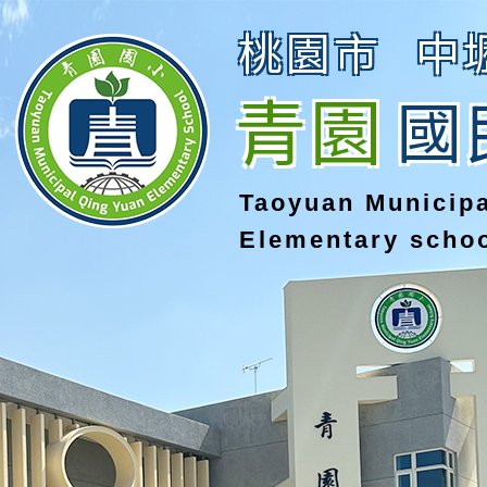
桃園市
中
青園
國
Taoyuan Municip
Elementary scho