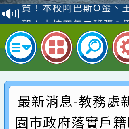
賽 洪綺君教師榮獲社會
賀！本校阿巴斯O蜜、
名
倩參加桃園市科展 國小
賀！本校四年二班張O
名 指導老師王老師、陳
園市英語競賽國小朗讀
賀！本校參加桃園市中
指導老師林老師
賽 劉文瑛教師榮獲教
賀！本校參與2026世
臺灣台語-第二名
市賽榮獲科學小創客佳
賀！本校參加桃園市中
創客第三名。
賽 洪綺君教師榮獲社會
賀！本校阿巴斯O蜜、
最新消息-教務處
名
倩參加桃園市科展 國小
賀！本校四年二班張O
園市政府落實戶籍
名 指導老師王老師、陳
園市英語競賽國小朗讀
賀！本校參加桃園市中