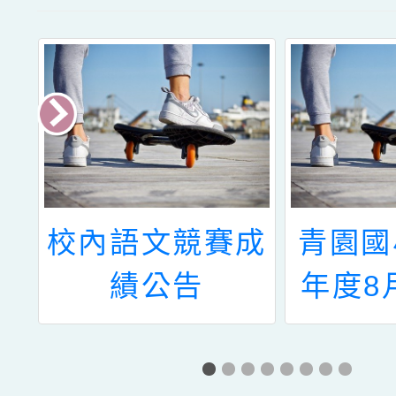
館
校內語文競賽成
青園國
展
績公告
年度8
案
間辦理
」
學登