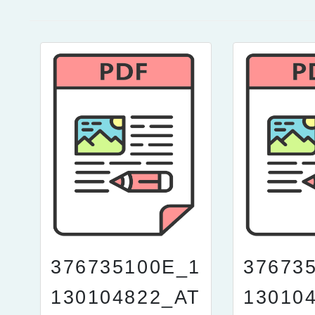
376735100E_1
37673
130104822_AT
13010