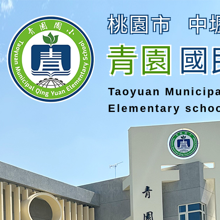
桃園市
中
青園
國
Taoyuan Municip
Elementary scho