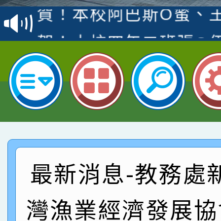
賽 洪綺君教師榮獲社會
賀！本校阿巴斯O蜜、
名
倩參加桃園市科展 國小
賀！本校四年二班張O
名 指導老師王老師、陳
園市英語競賽國小朗讀
賀！本校參加桃園市中
指導老師林老師
賽 劉文瑛教師榮獲教
賀！本校參與2026世
臺灣台語-第二名
市賽榮獲科學小創客佳
賀！本校參加桃園市中
創客第三名。
賽 洪綺君教師榮獲社會
賀！本校阿巴斯O蜜、
最新消息-教務處
名
倩參加桃園市科展 國小
賀！本校四年二班張O
灣漁業經濟發展協
名 指導老師王老師、陳
園市英語競賽國小朗讀
賀！本校參加桃園市中