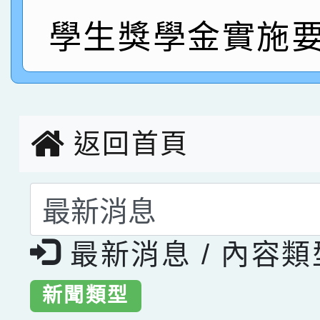
指導老師林老師
賽 劉文瑛教師榮獲教
賀！本校參與2026世
學生獎學金實施要
臺灣台語-第二名
市賽榮獲科學小創客佳
創客第三名。
返回首頁
選擇後頁面內容會更
最新消息 / 內容
新聞類型