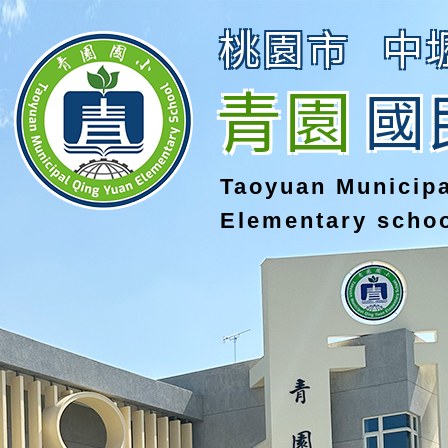
桃園市
中
青園
國
Taoyuan Municip
Elementary scho