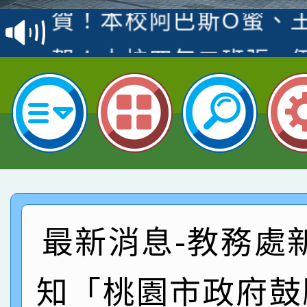
賽 洪綺君教師榮獲社會
賀！本校阿巴斯O蜜、
名
倩參加桃園市科展 國小
賀！本校四年二班張O
名 指導老師王老師、陳
園市英語競賽國小朗讀
賀！本校參加桃園市中
指導老師林老師
賽 劉文瑛教師榮獲教
賀！本校參與2026世
臺灣台語-第二名
市賽榮獲科學小創客佳
賀！本校參加桃園市中
創客第三名。
賽 洪綺君教師榮獲社會
賀！本校阿巴斯O蜜、
最新消息-教務處
名
倩參加桃園市科展 國小
賀！本校四年二班張O
知「桃園市政府鼓
名 指導老師王老師、陳
園市英語競賽國小朗讀
賀！本校參加桃園市中