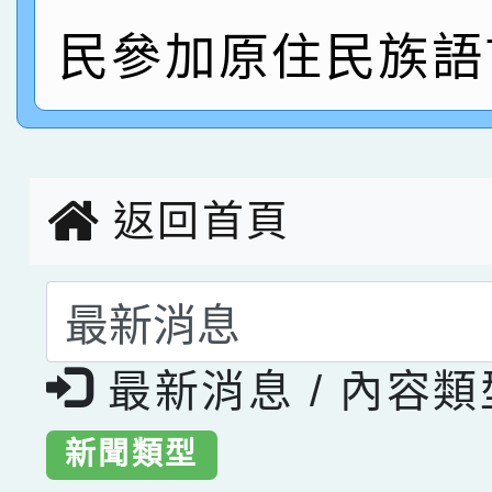
指導老師林老師
賽 劉文瑛教師榮獲教
賀！本校參與2026世
民參加原住民族語
臺灣台語-第二名
市賽榮獲科學小創客佳
創客第三名。
返回首頁
選擇後頁面內容會更
最新消息 / 內容
新聞類型