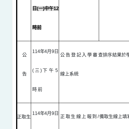
日
(
一
)
中午
12
時前
114
年
4
月
9
日
公
公告登記入學審
查排序結果於
(
三
)
下午
5
告
線上系統
時前
114
年
4
月
9
日
正取生線上報到
/
備取生線上填
正取生