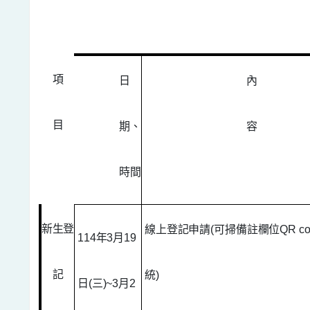
項
日
內
目
期、
容
時間
新生登
線上登記申請
(
可掃備註欄位
QR c
114
年
3
月
19
記
統
)
日
(
三
)~3
月
2