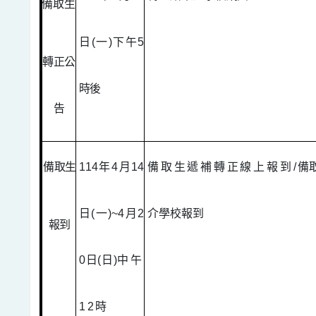
備取生
日
(
一
)
下午
5
轉正公
時後
告
備取生
114
年
4
月
14
備取生遞補轉正線上報到
/
備
日
(
一
)~4
月
2
介學校報
到
報到
0
日
(
日
)
中午
12
時