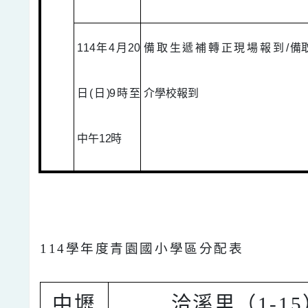
114
年
4
月
20
備取生遞補轉正現場報到
/
備
日
(
日
)9
時至
介學校報
到
中午
12
時
114
學年度青園國小學區分配表
中壢
洽溪里（1-1