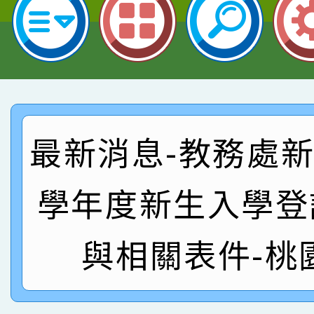
指導老師林老師
賽 劉文瑛教師榮獲教
賀！本校參與2026世
臺灣台語-第二名
市賽榮獲科學小創客佳
賀！本校參加桃園市中
創客第三名。
賽 洪綺君教師榮獲社會
賀！本校阿巴斯O蜜、
最新消息-教務處新聞
名
倩參加桃園市科展 國小
賀！本校四年二班張O
名 指導老師王老師、陳
園市英語競賽國小朗讀
賀！本校參加桃園市中
學年度新生入學登
指導老師林老師
賽 劉文瑛教師榮獲教
賀！本校參與2026世
與相關表件-桃
臺灣台語-第二名
市賽榮獲科學小創客佳
創客第三名。