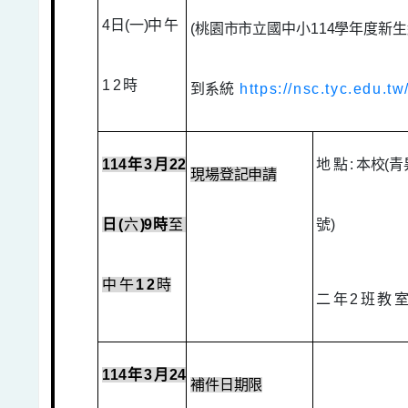
4
日
(
一
)
中午
(
桃園市市立國中小
114
學年度新生
12
時
到系統
https://nsc.tyc.edu.t
114
年
3
月
22
地點
:
本校
(
青
現場登記申請
日
(
六
)9
時
至
號
)
中午
12
時
二年
2
班教
114
年
3
月
24
補件日期限