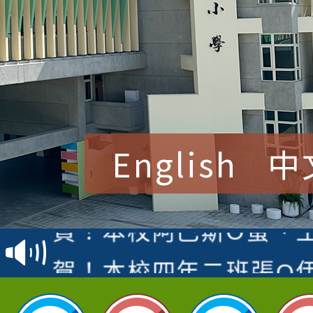
English
中
賀！本校參加桃園市中
賽 洪綺君教師榮獲社會
賀！本校阿巴斯O蜜、
名
倩參加桃園市科展 國小
賀！本校四年二班張O
名 指導老師王老師、陳
園市英語競賽國小朗讀
賀！本校參加桃園市中