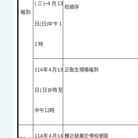
(
三
)~4
月
13
校順序
報到
日
(
日
)
中午
1
2
時
114
年
4
月
13
正取生現場報到
日
(
日
)9
時至
中午
12
時
114
年
4
月
14
轉正結果於學校網頁