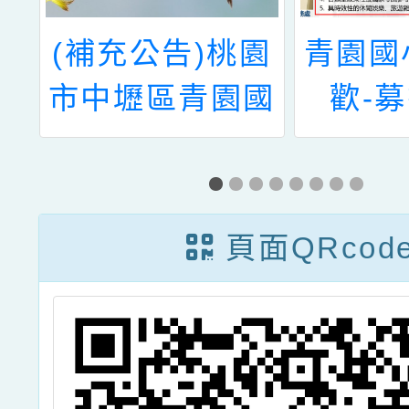
園
青園國小舊愛新
「全民
國
歡-募書活動
童版－
年
檢」（
請
Kids
關
試
頁面QRcod