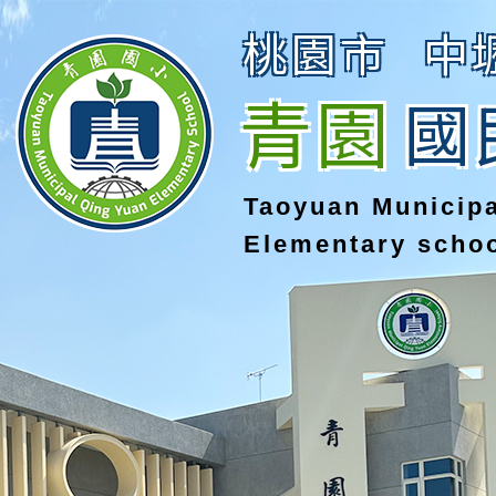
桃園市
中
青園
國
Taoyuan Municip
Elementary scho