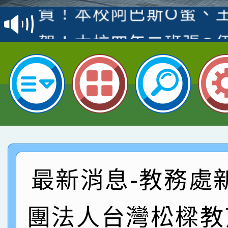
賽 洪綺君教師榮獲社會
賀！本校阿巴斯O蜜、
名
倩參加桃園市科展 國小
賀！本校四年二班張O
名 指導老師王老師、陳
園市英語競賽國小朗讀
賀！本校參加桃園市中
指導老師林老師
賽 劉文瑛教師榮獲教
賀！本校參與2026世
臺灣台語-第二名
市賽榮獲科學小創客佳
賀！本校參加桃園市中
創客第三名。
賽 洪綺君教師榮獲社會
賀！本校阿巴斯O蜜、
最新消息-教務處
名
倩參加桃園市科展 國小
賀！本校四年二班張O
團法人台灣松樑教
名 指導老師王老師、陳
園市英語競賽國小朗讀
賀！本校參加桃園市中