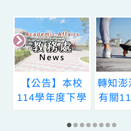
態
【公告】本校
轉知澎
配
114學年度下學
有關1
告
期行動書車到校
國民中
服務時間
兒園教