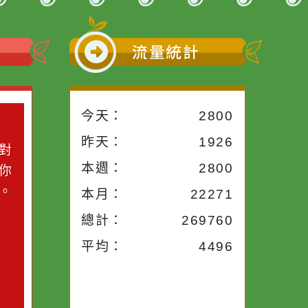
前往下一頁
→
小語
流量統計
今天：
2800
小語
昨天：
1926
子。你對
本週：
2800
你笑；你