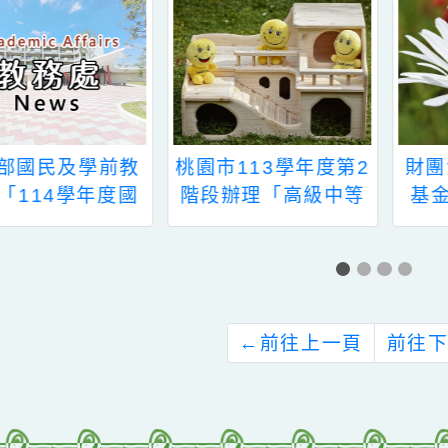
新消息-相關內容
related information
教育部國民及學前教
桃園市113學年度第2
署「114學年度國
階段辦理「高級中等
民中小學媒體素養教
以下教育階段非學校
育教師數位研習課程
型態實驗教育」個
表」1份
人、團體暨機構申請