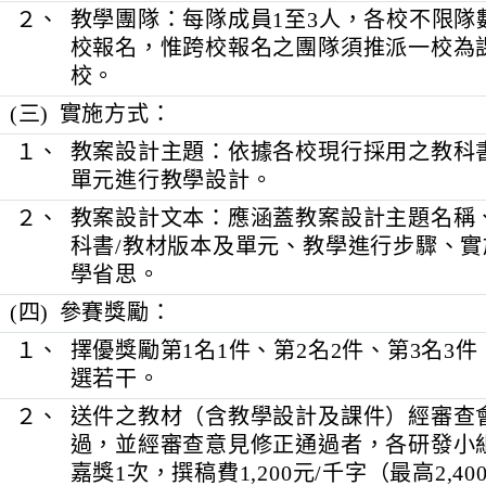
１、
單一作者：本市在職公立國小教師（
師）。
２、
教學團隊：每隊成員1至3人，各校
校報名，惟跨校報名之團隊須推派一
校。
(三)
實施方式：
１、
教案設計主題：依據各校現行採用之
單元進行教學設計。
２、
教案設計文本：應涵蓋教案設計主題
科書/教材版本及單元、教學進行步
學省思。
(四)
參賽獎勵：
１、
擇優獎勵第1名1件、第2名2件、第3
選若干。