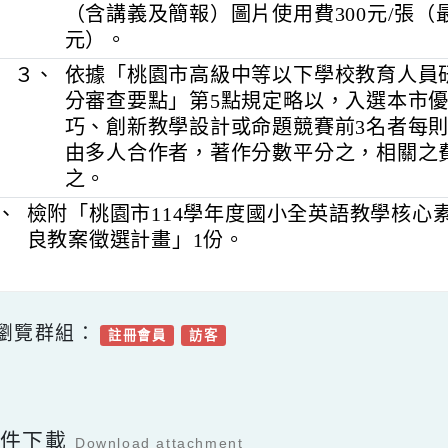
２、
送件之教材（含教學設計及課件）經
過，並經審查意見修正通過者，各研
嘉獎1次，撰稿費1,200元/千字（最高
（含講義及簡報）圖片使用費300元/張
元）。
３、
依據「桃園市高級中等以下學校教育
分審查要點」第5點規定略以，入選
巧、創新教學設計或命題競賽前3名者
由多人合作者，著作分數平分之，相
之。
四、
檢附「桃園市114學年度國小全英語教
良教案徵選計畫」1份。
可瀏覽群組：
註冊會員
訪客