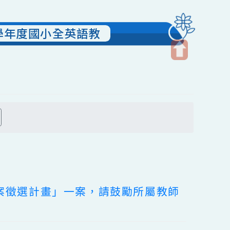
114學年度國小全英語教
開
啟
上
方
搜尋
區
塊
優良教案徵選計畫」一案，請鼓勵所屬教師