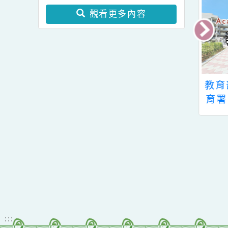
發布，茲檢送發布令影本
「台語文教學共融平台-
及修正條文各1份。
教案暨教學示範徵件」活
最
轉知~教育部國民及學前
動簡章一案、「115學年
教育署有關學校辦理境外
度國民中小學現職教師臺
生華語文教學應使用正體
灣台語認證輔導增能課程
觀看更多內容
字一案。
計畫」1份。。
部線上教學便利
公告本校111學年度
線上教學教師增
教科書選用版本
育
能研習課程」