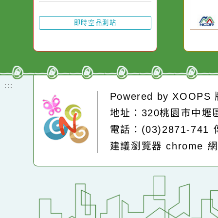
卻不會因一滴清水
有
有
在而變清澈。
區
區
部
部
山
山
局
臺
投
中
局
嘉
即時空品測站
:::
Powered by
XOOP
地址：320桃園市中