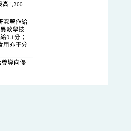
審查會議審核通
發小組每人核予
2,400元）、教案
（最高1,200
人員研究著作給
本市優異教學技
每則給0.1分；
關之費用亦平分
學核心素養導向優