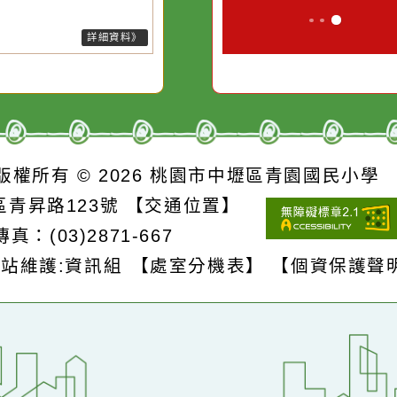
的存
別是要看清那些美麗的
對它哭，它也
短延時強降雨，今(9)日臺北市山
短延時強降雨，今(9)日臺北市山
誘惑。
、新竹縣山區、苗栗縣山區有局
、新竹縣山區、苗栗縣山區有局
豪雨或大豪雨，北海岸、新北市
豪雨或大豪雨，北海岸、新北市
區、桃園市山區、臺中市山區有
區、桃園市山區、新竹縣地區、
部大雨或豪雨，臺中以北、南
中市山區有局部大雨或豪雨，臺
、宜蘭地區及雲林、嘉義山區有
以北、南投、宜蘭地區及雲林、
部大雨發生的機率，請注意
義山區有局部大雨發生的
詳細資料》
詳細資料》
S
版權所有 © 2026
桃園市中壢區青園國民
壢區青昇路123號
【交通位置】