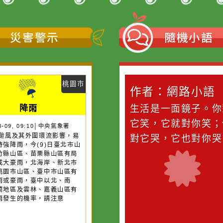
作業表單、計畫書撰
寫規定及申請作業
←
前往上一頁
災害警示
隨機
桃園市
桃園市
作者：網路小語
作者：網路
降雨
降雨
滴污
在實現理想的路途中，
生活是一面鏡
污水
必須排除一切干擾，特
它笑，它就對
26-08-09, 09:10│中央氣象署
26-08-09, 12:05│中央氣象署
13號颱風及其外圍環流影響，易
13號颱風及其外圍環流影響，易