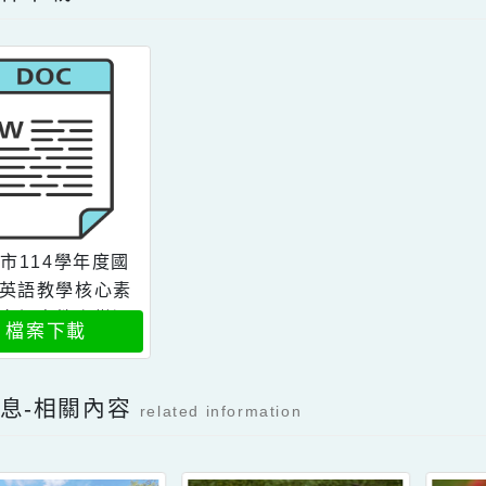
Facebook分享及讚按鈕，會開啟新視窗輸入
容附件下載
Download attachment
桃園市114學年度國
小全英語教學核心素
養導向優良教案徵選
檔案下載
計畫