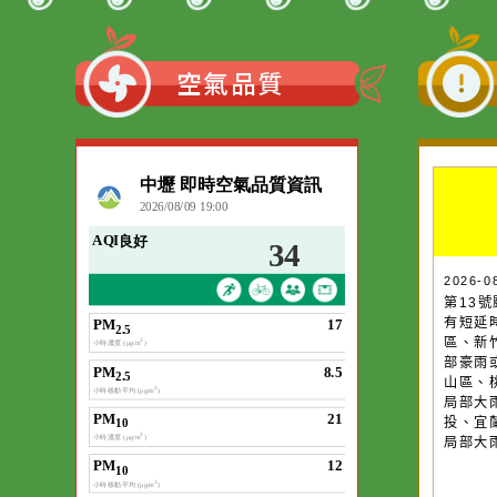
:::
空氣品質
作者：網路小語
一杯清水因滴入一
水而變污濁，一杯
20
20
第
第