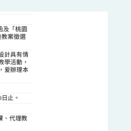
5544號函及「桃園
導向優良教案徵選
策略，設計具有情
全英語教學活動，
與視野，爰辦理本
：
年7月30日止。