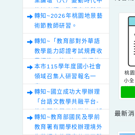
點擊
轉知~「清華光罩教學專
內
業論壇（六）變動時代中
的好老師：教師素養與教
轉知~2026年桃園地景藝
師韌性」。
術節教師研習。
轉知~「教育部對外華語
教學能力認證考試規費收
費標準」第2條，業經教
本市115學年度國小社會
育部於中華民國115年7
領域召集人研習報名一
月30日以臺教文(六)字第
案。
1152502188A號令修正
轉知~國立成功大學辦理