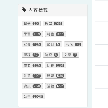
會計室新聞
內容標籤
緊急
教學
10
744
學習
特色
119
327
宣導
節日
報名
425
5
71
課程
防疫
文章
37
8
7
重要
比賽
125
114
注意
研習
297
530
資訊
活動
750
652