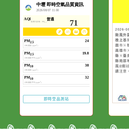
:::
空氣品質
20
颱
晚
園
高
縣
縣
風
請