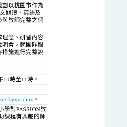
學策略，透過系統化教
學提升之輔助模式，以
與學習成就。
團隊規劃以桃園市作為
中小國文閱讀、英語及
意願參與教師完整之個
本團隊理念、研習內容
線上說明會，就團隊服
續支持措施進行完整說
參與。
二)上午10時至11時。
et)。