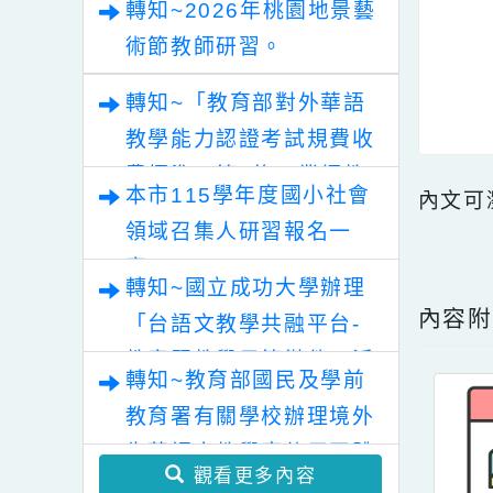
轉知~「清華光罩教學專
業論壇（六）變動時代中
的好老師：教師素養與教
轉知~2026年桃園地景藝
師韌性」。
術節教師研習。
轉知~「教育部對外華語
教學能力認證考試規費收
費標準」第2條，業經教
本市115學年度國小社會
內文
育部於中華民國115年7
領域召集人研習報名一
月30日以臺教文(六)字第
點擊
案。
1152502188A號令修正
轉知~國立成功大學辦理
內
發布，茲檢送發布令影本
「台語文教學共融平台-