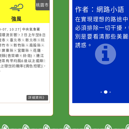
災害警示
隨機
桃園市
作者：網路小語
作者：網路小語
強風
一杯清水因滴入一滴污
在實現理想的路途
水而變污濁，一杯污水
必須排除一切干擾
26-08-07, 10:27│中央氣象署
風外圍環流影響，7日上午至8日
卻不會因一滴清水的存
別是要看清那些美
上基隆市、臺北市、新北市、桃
在而變清澈。
誘惑。
市、新竹市、新竹縣、南投縣、
雄市、屏東縣、宜蘭縣、花蓮
、臺東縣(含蘭嶼、綠島)、連江
局部地區有平均風6級以上或陣
8級以上發生的機率(黃色燈號)，
注意。