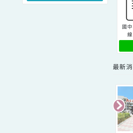
及修正條文各1份。
教案暨教學示範徵件」活
轉知~教育部國民及學前
動簡章一案、「115學年
教育署有關學校辦理境外
度國民中小學現職教師臺
生華語文教學應使用正體
灣台語認證輔導增能課程
觀看更多內容
字一案。
計畫」1份。。
最