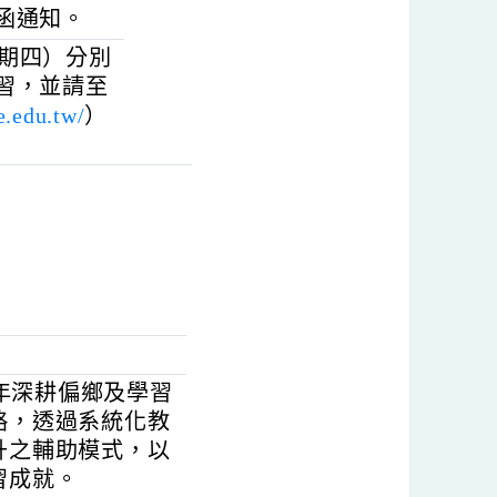
增能及個別化教學
研習內容與後續支
師大另函通知。
9日（星期四）分別
增能研習，並請至
service.edu.tw/
）
。
學團隊長年深耕偏鄉及學習