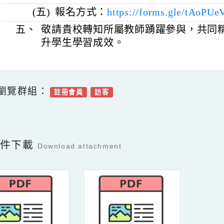
(三)
會議連結：
https://meet.googl
(四)
參與對象：桃園市各國民中學、國
材教法運用於教學提升，以及
長。
(五)
報名方式：
https://forms.gle/
五、
敬請貴校轉知所屬教師踴躍參與，
升學生學習成效。
可瀏覽群組：
註冊會員
訪客
Facebook分享及讚按鈕，會開啟新視窗輸入
容附件下載
Download attachment