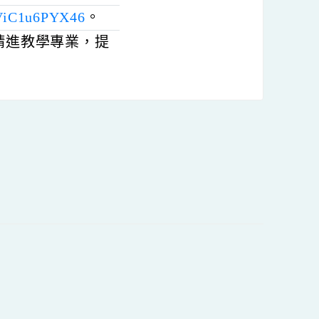
e.com/tme-kyxn-dmn
。
民小學對PASSION教
學習扶助課程有興趣的師
tAoPUeViC1u6PYX46
。
共同精進教學專業，提
內容