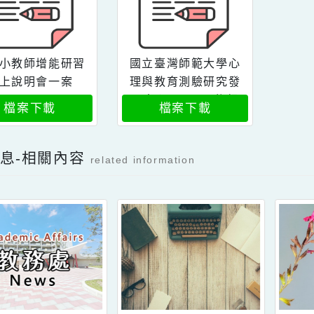
國中小教師增能研習
國立臺灣師範大學心
線上說明會一案
理與教育測驗研究發
展中心passion扎根
檔案下載
檔案下載
教學團隊辦理114學
年度桃園市全市國中
小國文閱讀英語及數
新消息-相關內容
related information
學教師增能研習案