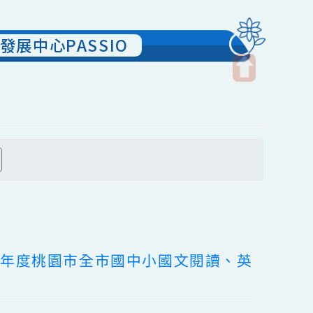
究發展中心PASSIO
開
啟
上
方
搜尋
區
塊
114學年度桃園市全市國中小國文閱讀、英