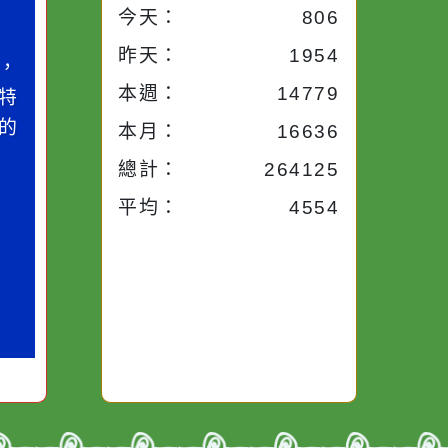
小語
流量統計
今天：
806
作者：網路小語
昨天：
1954
中，
生活是一面鏡子。你對
本週：
14779
，特
它笑，它就對你笑；你
麗的
對它哭，它也對你哭。
本月：
16636
總計：
264125
平均：
4554