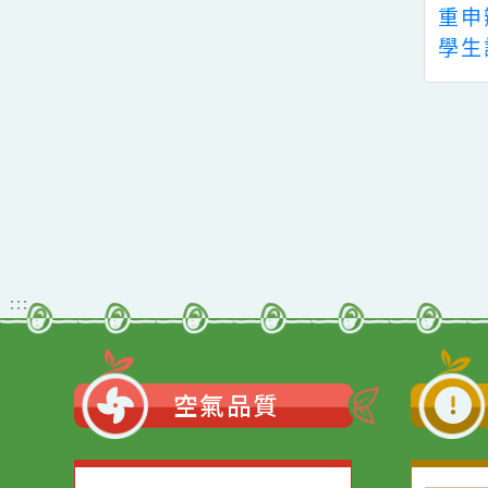
園市立圖書館辦理
重申辦理教材選用、
23桃園閱讀節系列
學生評量測驗時，請
活動
確依「性別平等教育
法」相關規定辦理，
以符合性別平等教育
原則，