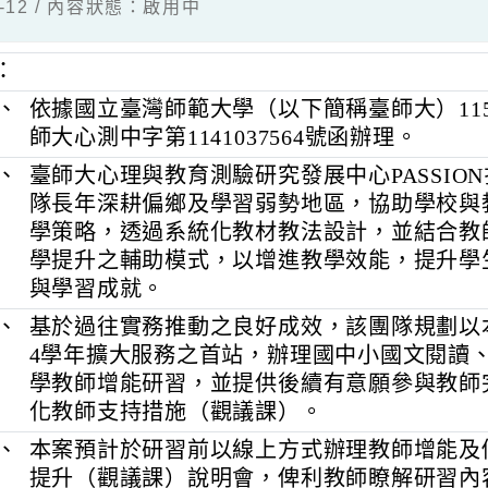
01-12 / 內容狀態：啟用中
明：
一、
依據國立臺灣師範大學（以下簡稱臺師大）
師大心測中字第1141037564號函辦理。
二、
臺師大心理與教育測驗研究發展中心PAS
隊長年深耕偏鄉及學習弱勢地區，協助
學策略，透過系統化教材教法設計，並
學提升之輔助模式，以增進教學效能，
與學習成就。
三、
基於過往實務推動之良好成效，該團隊規
4學年擴大服務之首站，辦理國中小國文
學教師增能研習，並提供後續有意願參
化教師支持措施（觀議課）。