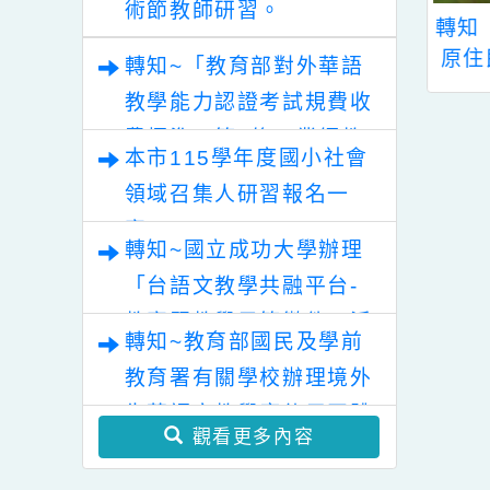
業論壇（六）變動時代中
的好老師：教師素養與教
轉知~2026年桃園地景藝
師韌性」。
術節教師研習。
法人王月蘭慈善
轉知「111年度第1次
公
會2022年辦理
原住民族語言能力認
轉知~「教育部對外華語
蘭獎」申請辦法
證測驗」報名訊息
教學能力認證考試規費收
費標準」第2條，業經教
本市115學年度國小社會
育部於中華民國115年7
領域召集人研習報名一
月30日以臺教文(六)字第
案。
1152502188A號令修正
轉知~國立成功大學辦理
發布，茲檢送發布令影本
「台語文教學共融平台-
及修正條文各1份。
教案暨教學示範徵件」活
轉知~教育部國民及學前