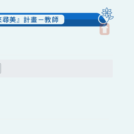
『藝起來尋美』計畫－教師
開
啟
上
方
搜尋
區
塊