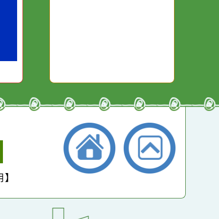
本週：
17294
干擾，特
它笑，它就對你笑；你
些美麗的
對它哭，它也對你哭。
本月：
19151
總計：
266640
平均：
4520
小學