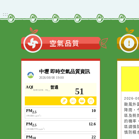
動簡章一案、「115學年
教育署有關學校辦理境外
度國民中小學現職教師臺
生華語文教學應使用正體
灣台語認證輔導增能課程
觀看更多內容
字一案。
計畫」1份。。
:::
空氣品質