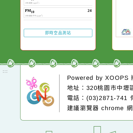
20
颱
降
區
的
區
慎
即時空品測站
:::
Powered by
XOOP