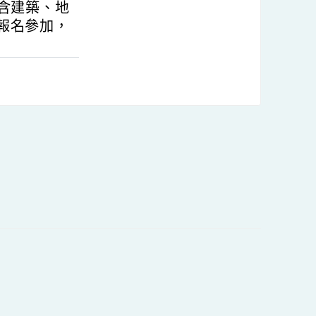
職在職教師為主要
內容包含建築、地
屬教師報名參加，
內容