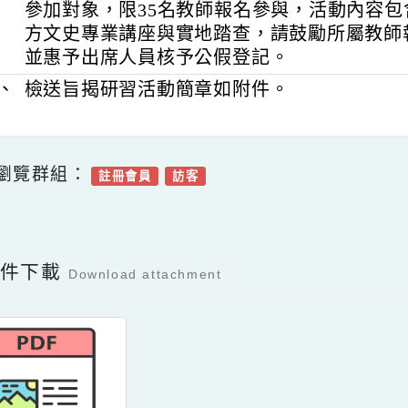
四、
本研習以全國公私立國小、國中、高中
參加對象，限35名教師報名參與，活動
方文史專業講座與實地踏查，請鼓勵所
並惠予出席人員核予公假登記。
五、
檢送旨揭研習活動簡章如附件。
可瀏覽群組：
註冊會員
訪客
Facebook分享及讚按鈕，會開啟新視窗輸入
容附件下載
Download attachment