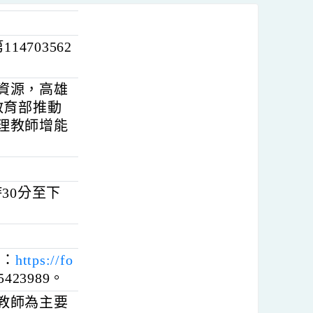
第114703562
美術館資源，高雄
尋美－教育部推動
助，辦理教師增能
午9時30分至下
教室。
名網頁：
https://fo
碼：5423989。