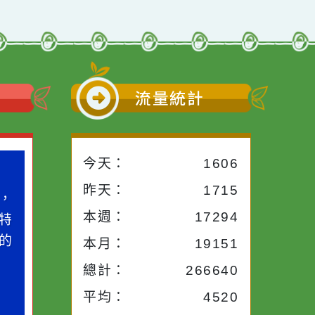
小語
流量統計
今天：
1606
小語
作者：網路小語
昨天：
1715
路途中，
生活是一面鏡子。你對