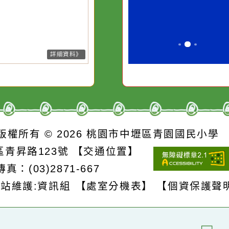
水而變污濁，一杯污水
必須排除一切
26-08-08, 01:25│中央氣象署
風外圍環流影響，易有短延時強
卻不會因一滴清水的存
別是要看清那
雨，今(8)日新竹至彰化、南投地
在而變清澈。
誘惑。
及桃園以北山區有局部大雨發生
機率，請注意雷擊及強陣風，山
請慎防坍方及落石，低窪地區請
防積水。
詳細資料》
S
版權所有 © 2026
桃園市中壢區青園國民