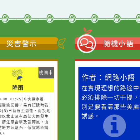
災害警示
隨機
桃園市
作者：網路小語
作者：網路
降雨
一杯清水因滴入一滴污
在實現理想的