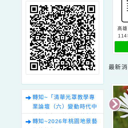
頁面QRcode
最
轉知~「清華光罩教學專