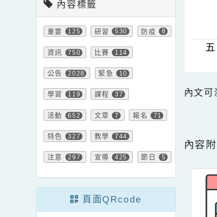
內容標籤
重要
研習
防疫
125
530
8
資訊
比賽
750
114
公告
緊急
2028
10
內文
學習
課程
119
37
點擊
活動
文章
報名
652
7
71
特色
教學
327
744
內
注意
宣導
節日
297
425
5