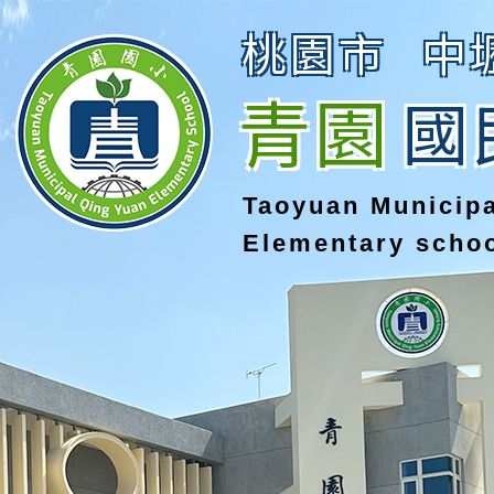
桃園市
中
青園
國
Taoyuan Municip
Elementary scho