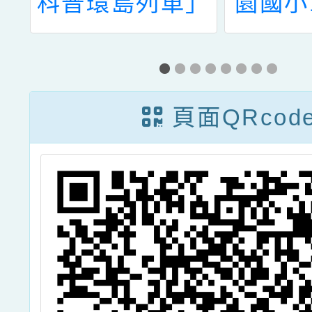
南
科普環島列車」
園國小
班
國小上車報名活
度常態
」
動、「TKB千碩
結果公
資
2026語文創作
閱
頁面QRcod
市
比賽」活動資訊
賽
乙份
組
訓
競