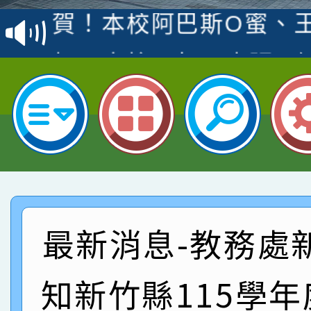
賽 洪綺君教師榮獲社會
賀！本校阿巴斯O蜜、
名
倩參加桃園市科展 國小
賀！本校四年二班張O
名 指導老師王老師、陳
園市英語競賽國小朗讀
賀！本校參加桃園市中
指導老師林老師
賽 劉文瑛教師榮獲教
賀！本校參與2026世
臺灣台語-第二名
市賽榮獲科學小創客佳
賀！本校參加桃園市中
創客第三名。
賽 洪綺君教師榮獲社會
賀！本校阿巴斯O蜜、
最新消息-教務處
名
倩參加桃園市科展 國小
賀！本校四年二班張O
知新竹縣115學
名 指導老師王老師、陳
園市英語競賽國小朗讀
賀！本校參加桃園市中