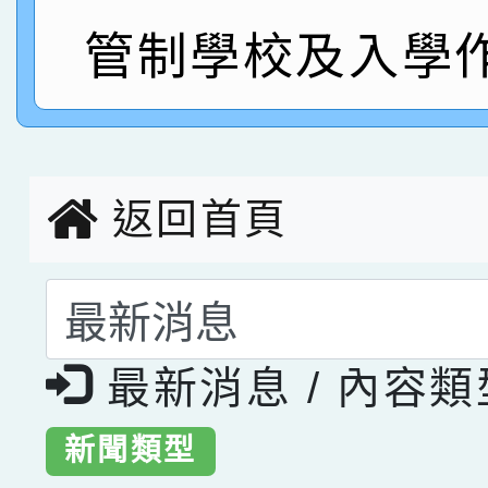
指導老師林老師
賽 劉文瑛教師榮獲教
賀！本校參與2026世
管制學校及入學
臺灣台語-第二名
市賽榮獲科學小創客佳
創客第三名。
返回首頁
選擇後頁面內容會更
最新消息 / 內容
新聞類型