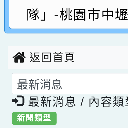
指導老師林老師
賽 劉文瑛教師榮獲教
賀！本校參與2026世
隊」-桃園市中
臺灣台語-第二名
市賽榮獲科學小創客佳
創客第三名。
返回首頁
選擇後頁面內容會更
最新消息 / 內容
新聞類型