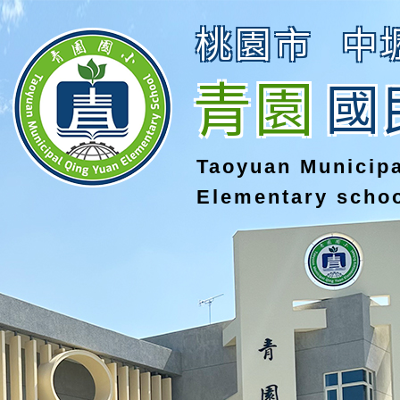
桃園市
中
青園
國
Taoyuan Municip
Elementary scho