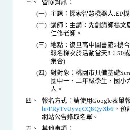
三、
營隊資訊：
(一)
主題：探索智慧機器人:EP
(二)
講師：主講：先創講師楊文
仁修老師。
(三)
地點：復旦高中圖書館2樓合
報名梯次於活動當天8：50或
集合)
(四)
對對象：桃園市具備基礎Scr
國中一、二年級學生、國小六
人。
四、
報名方式：請使用Google表單
le/FRyTvUyvqCQ8QyXb6
。預計
網站公告錄取名單。
五、
其他事項：