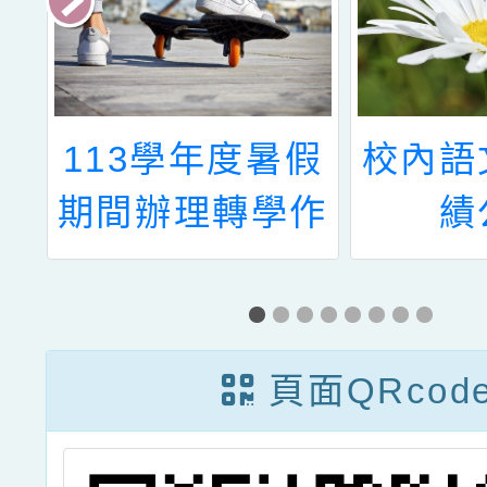
北
113學年度暑假
校內語
假
期間辦理轉學作
績
學
業缺額(7/15補
消
充公告)
頁面QRcod