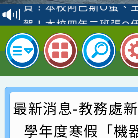
賽 洪綺君教師榮獲社會
賀！本校阿巴斯O蜜、
名
倩參加桃園市科展 國小
賀！本校四年二班張O
名 指導老師王老師、陳
園市英語競賽國小朗讀
賀！本校參加桃園市中
指導老師林老師
賽 劉文瑛教師榮獲教
賀！本校參與2026世
臺灣台語-第二名
市賽榮獲科學小創客佳
賀！本校參加桃園市中
創客第三名。
賽 洪綺君教師榮獲社會
賀！本校阿巴斯O蜜、
最新消息-教務處新聞
名
倩參加桃園市科展 國小
賀！本校四年二班張O
名 指導老師王老師、陳
園市英語競賽國小朗讀
學年度寒假「機
賀！本校參加桃園市中