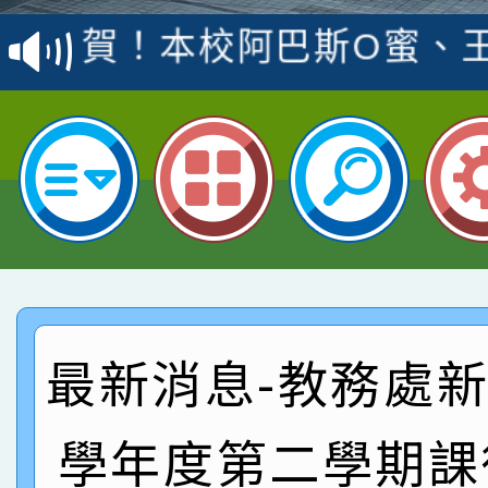
賽 洪綺君教師榮獲社會
賀！本校阿巴斯O蜜、
名
倩參加桃園市科展 國小
賀！本校四年二班張O
名 指導老師王老師、陳
園市英語競賽國小朗讀
賀！本校參加桃園市中
指導老師林老師
賽 劉文瑛教師榮獲教
賀！本校參與2026世
臺灣台語-第二名
市賽榮獲科學小創客佳
賀！本校參加桃園市中
創客第三名。
賽 洪綺君教師榮獲社會
賀！本校阿巴斯O蜜、
最新消息-教務處新聞
名
倩參加桃園市科展 國小
賀！本校四年二班張O
學年度第二學期課
名 指導老師王老師、陳
園市英語競賽國小朗讀
賀！本校參加桃園市中