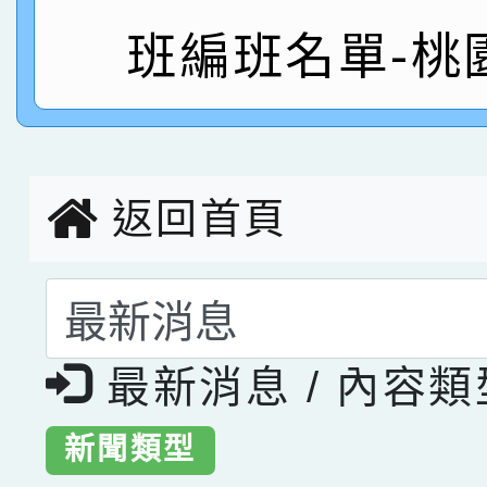
班編班名單-桃
指導老師林老師
賽 劉文瑛教師榮獲教
賀！本校參與2026世
臺灣台語-第二名
市賽榮獲科學小創客佳
創客第三名。
返回首頁
選擇後頁面內容會更
最新消息 / 內容
新聞類型