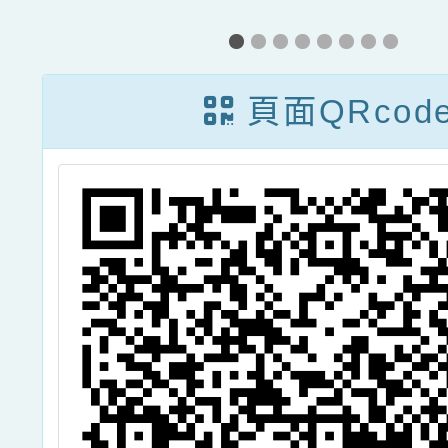
經
金」申請
大學「
。
學語言
頁面QRcod
中心計
「國小
教材教
表會」
1份、
研究院
「第十