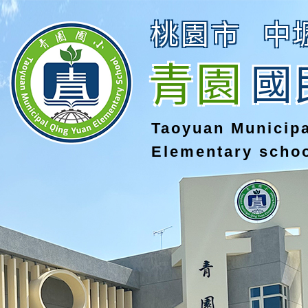
桃園市
中
青園
國
Taoyuan Municip
Elementary scho