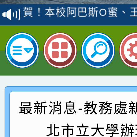
賽 洪綺君教師榮獲社會
賀！本校阿巴斯O蜜、
名
倩參加桃園市科展 國小
賀！本校四年二班張O
名 指導老師王老師、陳
園市英語競賽國小朗讀
賀！本校參加桃園市中
指導老師林老師
賽 劉文瑛教師榮獲教
賀！本校參與2026世
臺灣台語-第二名
市賽榮獲科學小創客佳
賀！本校參加桃園市中
創客第三名。
賽 洪綺君教師榮獲社會
賀！本校阿巴斯O蜜、
最新消息-教務處
名
倩參加桃園市科展 國小
賀！本校四年二班張O
北市立大學辦
名 指導老師王老師、陳
園市英語競賽國小朗讀
賀！本校參加桃園市中