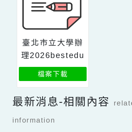
臺北市立大學辦
理2026bestedu
cationkdp全國
檔案下載
學校經營與教學
創新kdp國際認
最新消息-相關內容
rela
證獎活動簡章
information