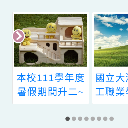
園
本校111學年度
國立大
暑假期間升二~
工職業
四年級可轉入學
113
生缺額數公告
次教育