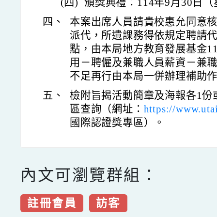
(四)
頒獎典禮：114年9月30日
四、
本案出席人員請貴校惠允同意
派代，所遺課務得依規定聘請
點，由本局地方教育發展基金1
用－聘僱及兼職人員薪資－兼
不足再行由本局一併辦理補助
五、
檢附旨揭活動簡章及海報各1份
區查詢（網址：
https://www.uta
國際認證獎專區）。
內文可瀏覽群組：
註冊會員
訪客