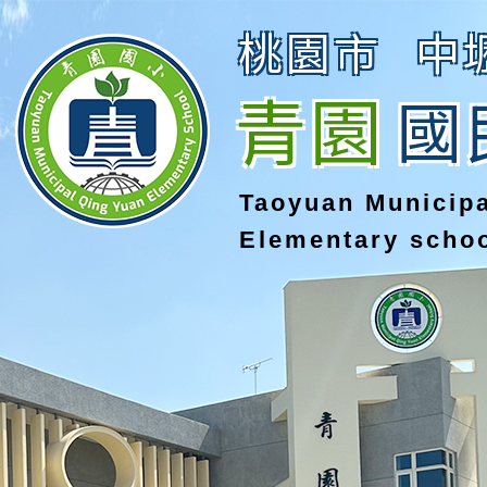
桃園市
中
青園
國
Taoyuan Municip
Elementary scho