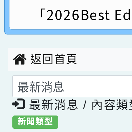
指導老師林老師
「2026Best Ed
賽 劉文瑛教師榮獲教
賀！本校參與2026世
臺灣台語-第二名
市賽榮獲科學小創客佳
創客第三名。
返回首頁
選擇後頁面內容會更
最新消息 / 內容
新聞類型