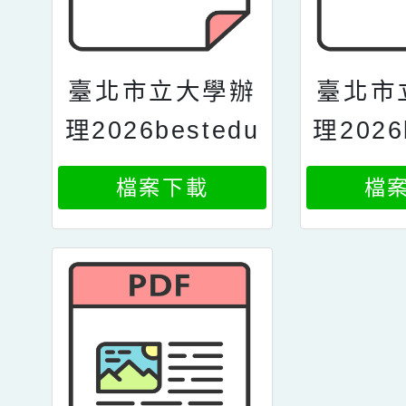
臺北市立大學辦
臺北市
理2026bestedu
理2026
cationkdp全國
catio
檔案下載
檔
學校經營與教學
學校經
創新kdp國際認
創新k
證獎活動簡章3
證獎活