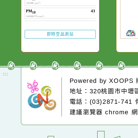
水而變污濁，一杯
20
由
卻不會因一滴清水
率
在而變清澈。
即時空品測站
:::
Powered by
XOOP