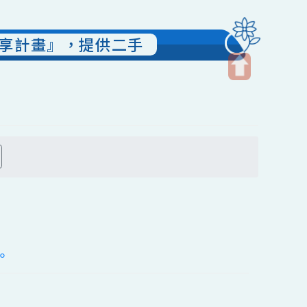
閱讀分享計畫』，提供二手
開
啟
上
方
搜尋
區
塊
案」。