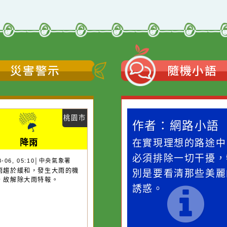
災害警示
隨機
桃園市
作者：網路小語
作者：網路
降雨
滴污
在實現理想的路途中，
生活是一面鏡