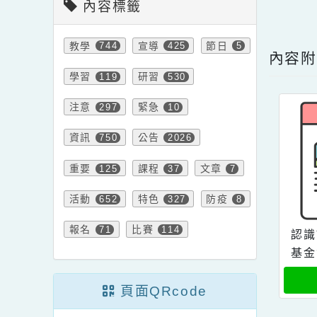
內文
內容標籤
點擊
教學
宣導
節日
744
425
5
內
學習
研習
119
530
注意
緊急
297
10
資訊
公告
750
2026
重要
課程
文章
125
37
7
活動
特色
防疫
652
327
8
報名
比賽
71
114