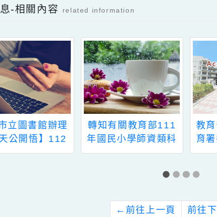
檔案下載
檔案下載
新消息-相關內容
related information
知有關教育部111
教育部國民及學前教
年國民小學師資類科
育署委請國立臺灣師
學科知能評量簡章公
範大學辦理115年度
告一案
「Cool English 口說