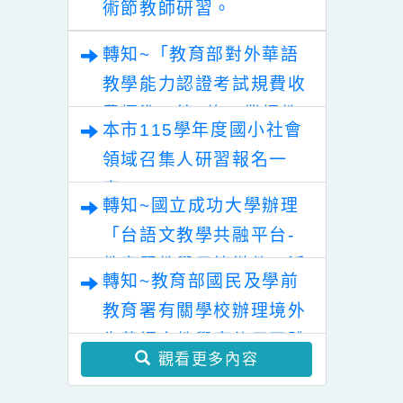
業論壇（六）變動時代中
的好老師：教師素養與教
轉知~2026年桃園地景藝
師韌性」。
術節教師研習。
轉知~「教育部對外華語
教學能力認證考試規費收
費標準」第2條，業經教
本市115學年度國小社會
育部於中華民國115年7
領域召集人研習報名一
月30日以臺教文(六)字第
案。
1152502188A號令修正
轉知~國立成功大學辦理
發布，茲檢送發布令影本
「台語文教學共融平台-
及修正條文各1份。
教案暨教學示範徵件」活
轉知~教育部國民及學前