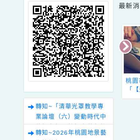
頁面QRcode
最
「仰望星空．深
桃園市立圖書館辦理
轉
育—偏鄉自然教
「【天公開悟】112
學工作坊」海報
年桃園市立圖書館系
轉知~「清華光罩教學專
（如附件）
列科普講座 」