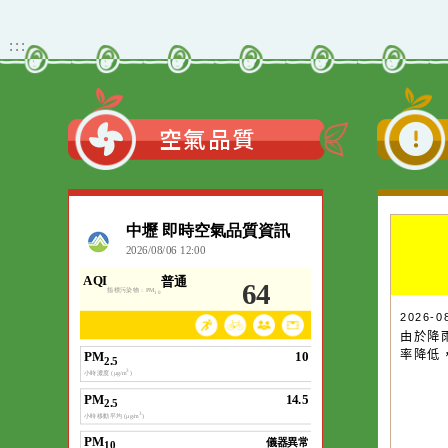
動簡章一案、「115學年
教育署有關學校辦理境外
度國民中小學現職教師臺
生華語文教學應使用正體
灣台語認證輔導增能課程
觀看更多內容
字一案。
計畫」1份。。
:::
空氣品質
作者：網路小語
一杯清水因滴入一