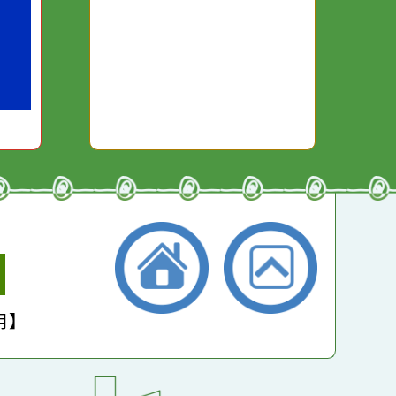
本週：
12796
你笑；你
對你哭。
本月：
14653
總計：
262142
平均：
4599
小學