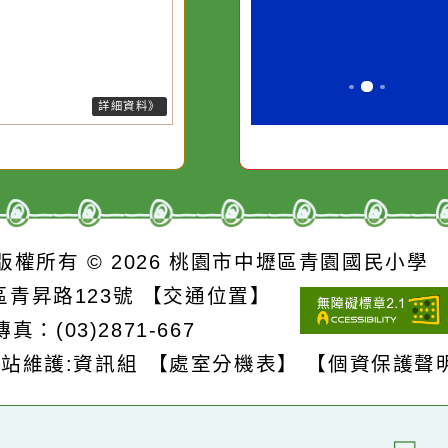
污水
必須排除一切干擾，特
它笑，它就對
26-08-06, 05:10│中央氣象署
於降雨趨於緩和，發生大雨的機
的存
別是要看清那些美麗的
對它哭，它也
降低，故解除大雨特報。
誘惑。
詳細資料》
S
版權所有 © 2026
桃園市中壢區青園國民