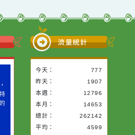
小語
流量統計
今天：
777
小語
昨天：
1907
子。你對