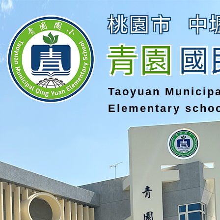
桃園市
中
青園
國
Taoyuan Municip
Elementary scho