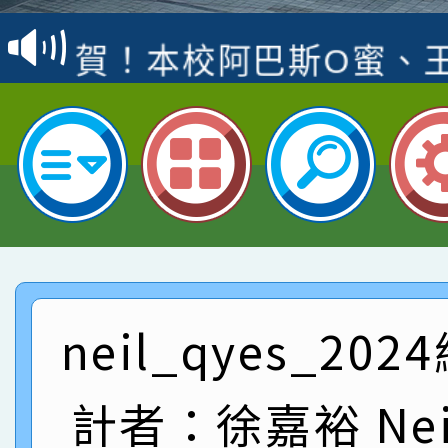
賽 洪綺君教師榮獲社會
賀！本校阿巴斯O蜜、
名
倩參加桃園市科展 國小
賀！本校四年二班張O
名 指導老師王老師、陳
園市英語競賽國小朗讀
賀！本校參加桃園市中
指導老師林老師
賽 劉文瑛教師榮獲教
賀！本校參與2026世
臺灣台語-第二名
市賽榮獲科學小創客佳
賀！本校參加桃園市中
創客第三名。
賽 洪綺君教師榮獲社會
neil_qyes_20
賀！本校阿巴斯O蜜、
名
倩參加桃園市科展 國小
賀！本校四年二班張O
計者：徐嘉裕 Neil