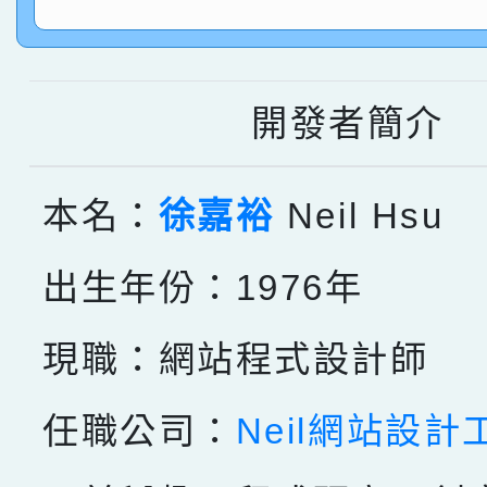
名 指導老師王老師、陳
園市英語競賽國小朗讀
賀！本校參加桃園市中
指導老師林老師
賽 劉文瑛教師榮獲教
賀！本校參與2026世
開發者簡介
臺灣台語-第二名
市賽榮獲科學小創客佳
創客第三名。
本名：
徐嘉裕
Neil Hsu
出生年份：1976年
現職：網站程式設計師
任職公司：
Neil網站設計