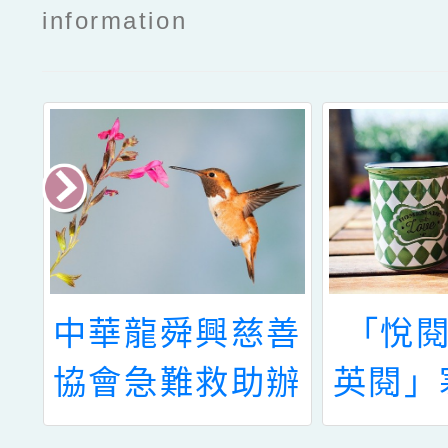
information
青
中華龍舜興慈善
「悅閱
年
協會急難救助辦
英閱」
評
法
寫作營