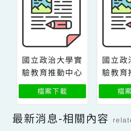
國立政治大學實
國立政
驗教育推動中心
驗教育
辦理2026年春
辦理2
檔案下載
檔
季實驗教育新手
季實驗
村培訓課程一案
村培訓
最新消息-相關內容
rela
2