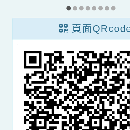
考
與行
頁面QRcod