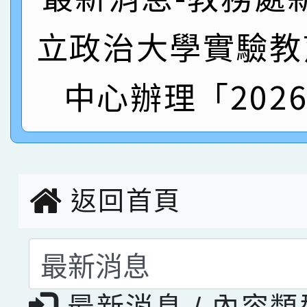
名 指導老師王老師、陳
立政治大學實驗教
園市英語競賽國小朗讀
賀！本校參加桃園市中
指導老師林老師
賽 劉文瑛教師榮獲教
賀！本校參與2026世
中心辦理「202
臺灣台語-第二名
市賽榮獲科學小創客佳
創客第三名。
返回首頁
選擇後頁面內容會更