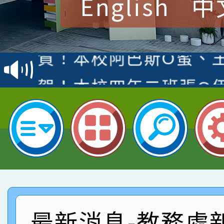
English
中
賀！本校參加桃園市中
賽 洪綺君教師榮獲社會
賀！本校阿巴斯O蜜、
名
倩參加桃園市科展 國小
賀！本校四年二班張O
名 指導老師王老師、陳
園市英語競賽國小朗讀
賀！本校參加桃園市中
指導老師林老師
賽 劉文瑛教師榮獲教
賀！本校參與2026世
臺灣台語-第二名
市賽榮獲科學小創客佳
賀！本校參加桃園市中
創客第三名。
賽 洪綺君教師榮獲社會
賀！本校阿巴斯O蜜、
最新消息-教務處
名
倩參加桃園市科展 國小
賀！本校四年二班張O