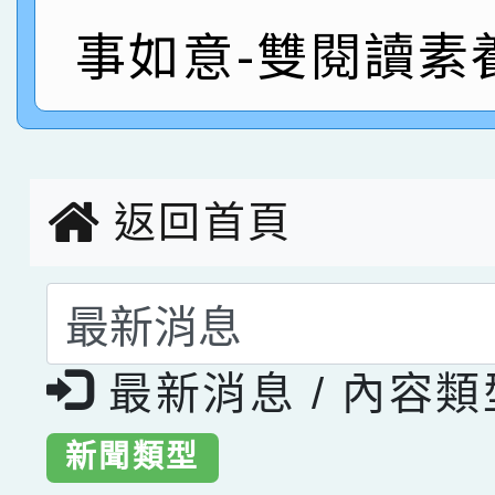
指導老師林老師
賽 劉文瑛教師榮獲教
賀！本校參與2026世
事如意-雙閱讀素
臺灣台語-第二名
市賽榮獲科學小創客佳
創客第三名。
返回首頁
選擇後頁面內容會更
最新消息 / 內容
新聞類型