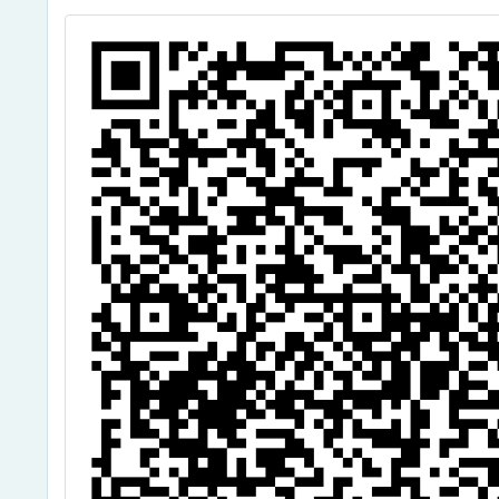
習實施
的N次
作坊-