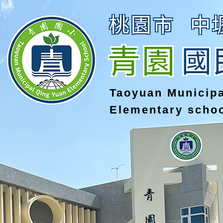
桃園市
中
青園
國
Taoyuan Municip
Elementary scho