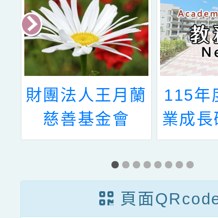
育
財團法人王月蘭
115
年
慈善基金會
業成長
2024年辦理
的N次
「月蘭獎」申請
論壇（
場）、
頁面QRcod
教師專