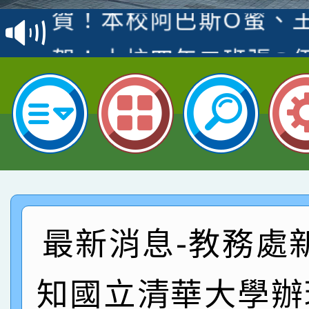
賽 洪綺君教師榮獲社會
賀！本校阿巴斯O蜜、
名
倩參加桃園市科展 國小
賀！本校四年二班張O
名 指導老師王老師、陳
園市英語競賽國小朗讀
賀！本校參加桃園市中
指導老師林老師
賽 劉文瑛教師榮獲教
賀！本校參與2026世
臺灣台語-第二名
市賽榮獲科學小創客佳
賀！本校參加桃園市中
創客第三名。
賽 洪綺君教師榮獲社會
賀！本校阿巴斯O蜜、
最新消息-教務處
名
倩參加桃園市科展 國小
賀！本校四年二班張O
知國立清華大學辦
名 指導老師王老師、陳
園市英語競賽國小朗讀
賀！本校參加桃園市中