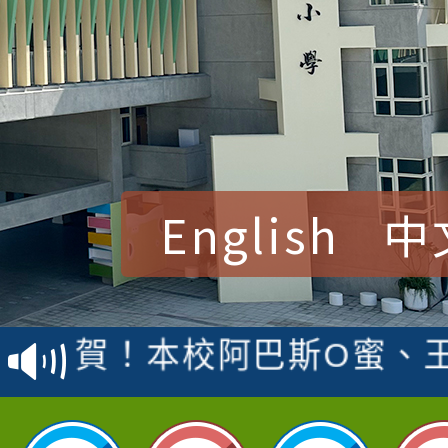
English
中
賀！本校參加桃園市中
賽 洪綺君教師榮獲社會
賀！本校阿巴斯O蜜、
名
倩參加桃園市科展 國小
賀！本校四年二班張O
名 指導老師王老師、陳