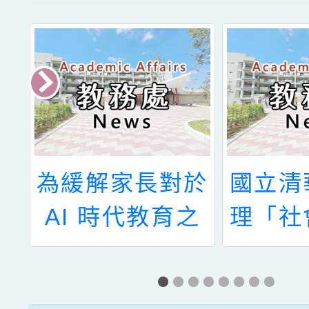
失
為緩解家長對於
國立清
明
AI 時代教育之
理「社
焦慮,特免費提
習(SE
供國際授權之
課程