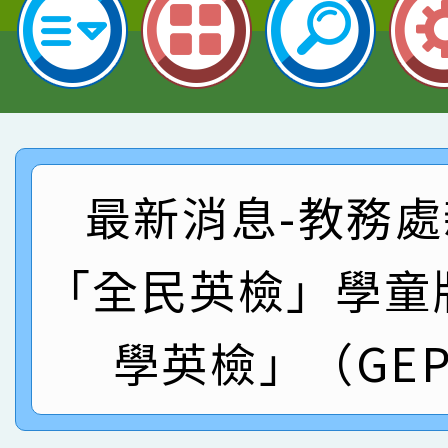
園市英語競賽國小朗讀
賀！本校參加桃園市中
指導老師林老師
賽 劉文瑛教師榮獲教
賀！本校參與2026世
臺灣台語-第二名
市賽榮獲科學小創客佳
賀！本校參加桃園市中
創客第三名。
賽 洪綺君教師榮獲社會
賀！本校阿巴斯O蜜、
最新消息-教務處
名
倩參加桃園市科展 國小
賀！本校四年二班張O
「全民英檢」學童
名 指導老師王老師、陳
園市英語競賽國小朗讀
賀！本校參加桃園市中
指導老師林老師
學英檢」（GEP
賽 劉文瑛教師榮獲教
賀！本校參與2026世
臺灣台語-第二名
市賽榮獲科學小創客佳