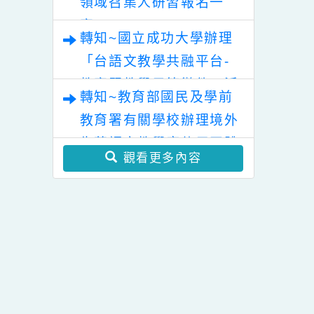
轉知~「教育部對外華語
能學分班」、
教學能力認證考試規費收
5年度戶外教育
能學分班」、
費標準」第2條，業經教
本市115學年度國小社會
5年度社會情緒
育部於中華民國115年7
領域召集人研習報名一
SEL）教育專
月30日以臺教文(六)字第
能學分班」、
案。
1152502188A號令修正
轉知~國立成功大學辦理
5年度科技資訊
發布，茲檢送發布令影本
「台語文教學共融平台-
素養/學生健康
及修正條文各1份。
上網－數位賦能
教案暨教學示範徵件」活
轉知~教育部國民及學前
科技之教育應用
動簡章一案、「115學年
教育署有關學校辦理境外
能學分班」及
度國民中小學現職教師臺
5年度食農教育
生華語文教學應使用正體
灣台語認證輔導增能課程
觀看更多內容
學分班」招生資
字一案。
計畫」1份。。
1份、「擁抱變
領未來：2026