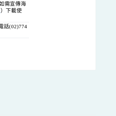
月4日起至同年9月
參附件及該競賽
w
）；如需宣傳海
O6bQOg
）下載使
電話(02)774
內容