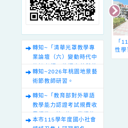
最
 x 數學素養活動
112學年度國民教育
「
轉知~「清華光罩教學專
初階班」、「擁
輔導團--藝術領域團
性
業論壇（六）變動時代中
革，引領未來：
員遴選實施計畫延後
 AI 智慧教育轉
收件一案
的好老師：教師素養與教
轉知~2026年桃園地景藝
創新人才發展研
師韌性」。
術節教師研習。
、「115年度
與法治教育專長