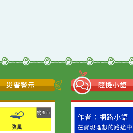
qyes_2024
oogle、Firefox、Vivaldi、Opera
支援
11
網站語系：zh-TW
Neil網站設計工坊
者：
徐嘉裕 Neil hsu