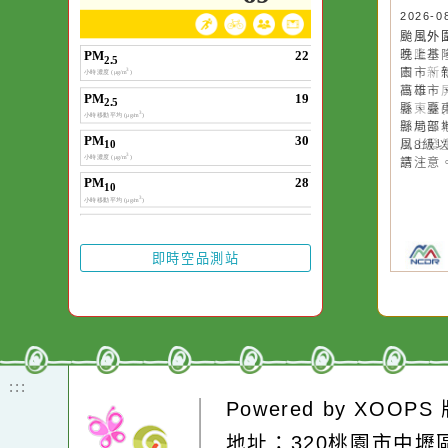
空氣品質
20
颱
晚
園
高
縣
縣
風
請