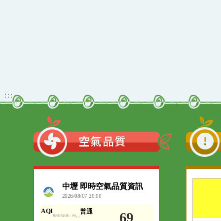
智慧教育轉型與創
才發展研討會」
佈景版本：
neil_
適用瀏覽器：Edge、G
Xoops版本：
205
Xoops
網站設計
：
Xoops網站設計
:::