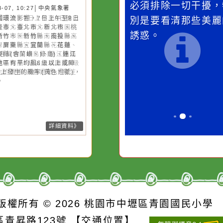
災害警示
隨機
桃園市
作者：網路小語
作者：網路
強風
一杯清水因滴入一滴污
在實現理想的
水而變污濁，一杯污水
必須排除一切
26-08-07, 10:27│中央氣象署
風外圍環流影響，7日上午至8日
卻不會因一滴清水的存
別是要看清那
上基隆市、臺北市、新北市、桃
在而變清澈。
誘惑。
市、新竹市、新竹縣、南投縣、
雄市、屏東縣、宜蘭縣、花蓮
、臺東縣(含蘭嶼、綠島)、連江
局部地區有平均風6級以上或陣
8級以上發生的機率(黃色燈號)，
注意。