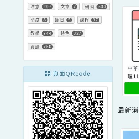
學習
公告
119
2028
內
緊急
活動
10
652
注意
文章
研習
297
7
530
防疫
節日
課程
8
5
37
教學
特色
744
327
資訊
750
頁面QRcode