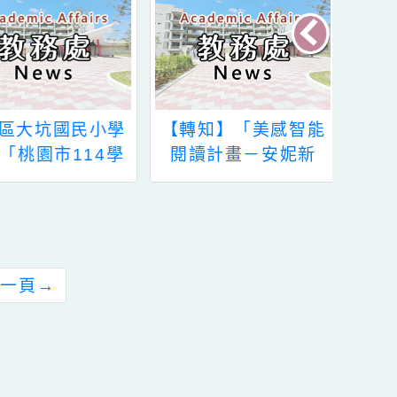
龜山區大坑國民小學
【轉知】「美感智能
承辦「桃園市114學
閱讀計畫－安妮新
年度國小全英語教學
聞」115學年度第1學
核心素養導向優良教
期新進種子教師招募
案徵選計畫」一案，
計畫書及辦理線上招
請鼓勵所屬教師踴躍
募說明會。
參與
前往下一頁
→