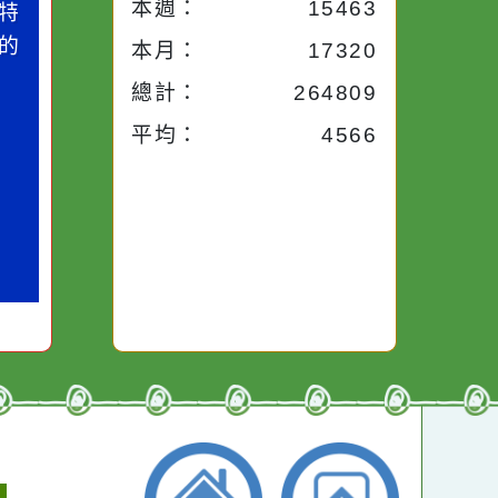
小語
流量統計
今天：
1490
小語
作者：網路小語
昨天：
1954
路途中，
生活是一面鏡子。你對
本週：
15463
干擾，特
它笑，它就對你笑；你
些美麗的
對它哭，它也對你哭。
本月：
17320
總計：
264809
平均：
4566