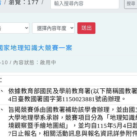
公告
瀏覽：177
送出
2屆國家地理知識大競賽一案
04-10 / 內容狀態：啟用中
明：
一、
依據教育部國民及學前教育署(以下簡稱國教
4日臺教國署國字第1150023881號函辦
二、
旨揭競賽係由國教署補助該學會辦理，
大學地理學系承辦，競賽項目分為「地