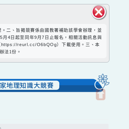
關閉區
881號函辦理。二、旨揭競賽係由國教署補助該學會辦理，並
塊
15年5月4日起至同年9月7日止報名，相關活動訊息與
址（https://reurl.cc/O6bQOg）下載使用。三、本
、檢附競賽辦法1份。
2屆國家地理知識大競賽
開
啟
上