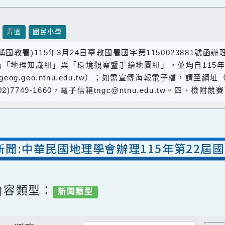
壢區
青園
國民小學
稱國教署)115年3月24日臺教國署國字第1150023
為「地理知識組」與「環境觀察暨手繪地圖組」，並均自1
nggeog.geo.ntnu.edu.tw）；如需宣傳海報電子檔，請至網
7749-1660，電子信箱tngc@ntnu.edu.tw。四
處新聞:中華民國地理學會辦理115年第2
/ 內容類型：
新聞類型