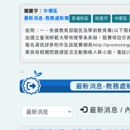
跳到主要內容
網站導覽
關鍵字：
中壢區
最新消息-教務處新聞
青埔特區
桃園市
中
說明：一、依據教育部國民及學前教育署(以下簡
由國立臺灣師範大學地理學系承辦，競賽項目分
報名資訊詳參附件及該競賽網頁http://promoti
案倘有相關問題請逕洽活動聯絡人蔡小姐，電話(02)
:::
最新消息-教務
選擇後頁面內容會更新
最新消息 