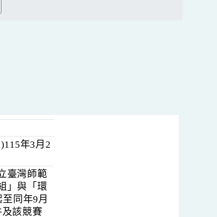
方
搜尋
區
塊
署)115年3月2
理。
並由國立臺灣師範
理知識組」與「環