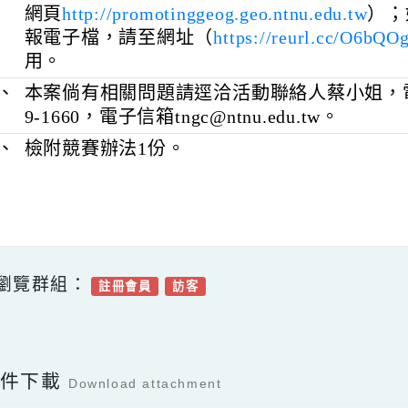
境觀察暨手繪地圖組」，並均自115年5
7日止報名，相關活動訊息與報名資訊詳
網頁
http://promotinggeog.geo.ntnu.edu.t
報電子檔，請至網址（
https://reurl.cc/
用。
三、
本案倘有相關問題請逕洽活動聯絡人蔡小姐，
9-1660，電子信箱tngc@ntnu.edu.tw。
四、
檢附競賽辦法1份。
可瀏覽群組：
註冊會員
訪客
Facebook分享及讚按鈕，會開啟新視窗輸入